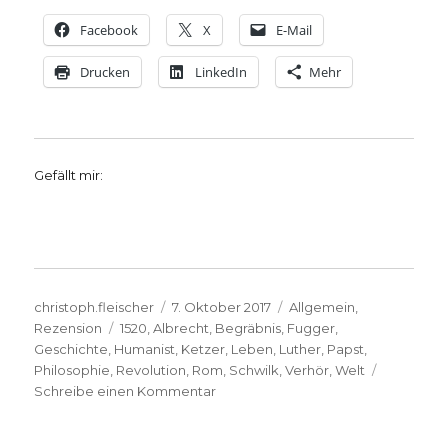
Facebook
X
E-Mail
Drucken
LinkedIn
Mehr
Gefällt mir:
Autor
Veröffentlicht
Kategorien
christoph.fleischer
7. Oktober 2017
Allgemein
,
Schlagwörter
am
Rezension
1520
,
Albrecht
,
Begräbnis
,
Fugger
,
Geschichte
,
Humanist
,
Ketzer
,
Leben
,
Luther
,
Papst
,
Philosophie
,
Revolution
,
Rom
,
Schwilk
,
Verhör
,
Welt
zu
Schreibe einen Kommentar
Revolutionär
Luther,