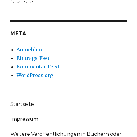
christoph.fleischer1
ChristophFl
auf
auf
Facebook
Twitter
anzeigen
anzeigen
META
Anmelden
Eintrags-Feed
Kommentar-Feed
WordPress.org
Startseite
Impressum
Weitere Veröffentlichungen in Büchern oder