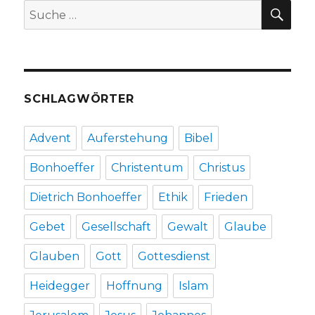
SU
Suche
Welver
nach:
2017
SCHLAGWÖRTER
Advent
Auferstehung
Bibel
Bonhoeffer
Christentum
Christus
Dietrich Bonhoeffer
Ethik
Frieden
Gebet
Gesellschaft
Gewalt
Glaube
Glauben
Gott
Gottesdienst
Heidegger
Hoffnung
Islam