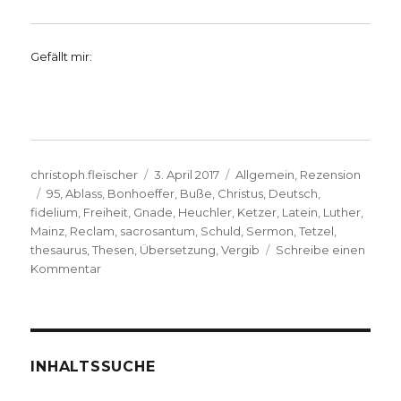
Gefällt mir:
Autor
Veröffentlicht
Kategorien
christoph.fleischer
3. April 2017
Allgemein
,
Rezension
Schlagwörter
am
95
,
Ablass
,
Bonhoeffer
,
Buße
,
Christus
,
Deutsch
,
fidelium
,
Freiheit
,
Gnade
,
Heuchler
,
Ketzer
,
Latein
,
Luther
,
Mainz
,
Reclam
,
sacrosantum
,
Schuld
,
Sermon
,
Tetzel
,
thesaurus
,
Thesen
,
Übersetzung
,
Vergib
Schreibe einen
zu
Kommentar
Luther
–
reformatorische
Thesen,
Rezension,
INHALTSSUCHE
Christoph
Fleischer,