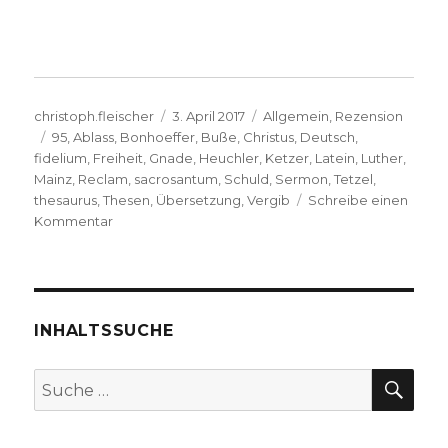
Autor
Veröffentlicht
Kategorien
christoph.fleischer
3. April 2017
Allgemein
,
Rezension
Schlagwörter
am
95
,
Ablass
,
Bonhoeffer
,
Buße
,
Christus
,
Deutsch
,
fidelium
,
Freiheit
,
Gnade
,
Heuchler
,
Ketzer
,
Latein
,
Luther
,
Mainz
,
Reclam
,
sacrosantum
,
Schuld
,
Sermon
,
Tetzel
,
thesaurus
,
Thesen
,
Übersetzung
,
Vergib
Schreibe einen
zu
Kommentar
Luther
–
reformatorische
Thesen,
Rezension,
INHALTSSUCHE
Christoph
Fleischer,
SU
Suche
Welver
nach:
2017