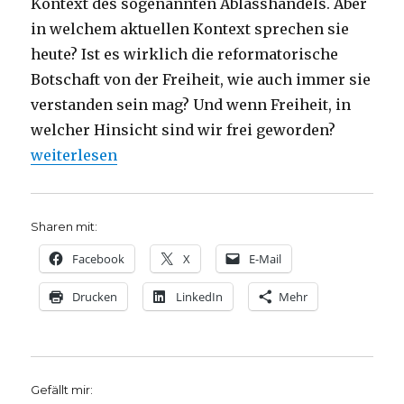
Kontext des sogenannten Ablasshandels. Aber
in welchem aktuellen Kontext sprechen sie
heute? Ist es wirklich die reformatorische
Botschaft von der Freiheit, wie auch immer sie
verstanden sein mag? Und wenn Freiheit, in
welcher Hinsicht sind wir frei geworden?
„Luther – reformatorische Thesen, Rezension, Chri
weiterlesen
Sharen mit:
Facebook
X
E-Mail
Drucken
LinkedIn
Mehr
Gefällt mir: