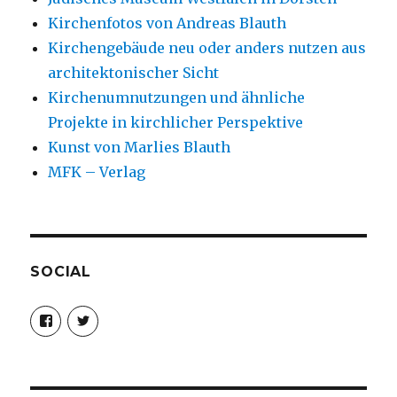
Kirchenfotos von Andreas Blauth
Kirchengebäude neu oder anders nutzen aus
architektonischer Sicht
Kirchenumnutzungen und ähnliche
Projekte in kirchlicher Perspektive
Kunst von Marlies Blauth
MFK – Verlag
SOCIAL
Profil
Profil
von
von
christoph.fleischer1
ChristophFl
auf
auf
Facebook
Twitter
anzeigen
anzeigen