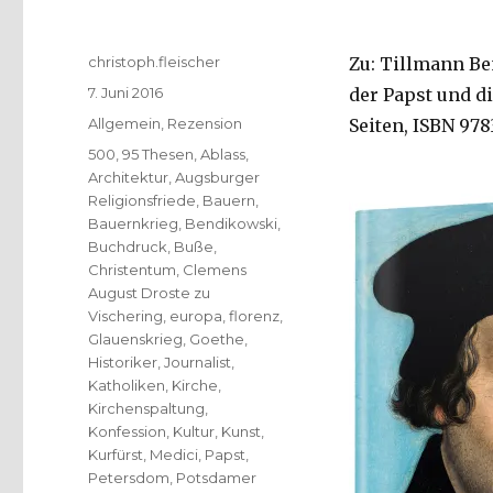
Autor
christoph.fleischer
Zu: Tillmann Be
Veröffentlicht
7. Juni 2016
der Papst und d
am
Kategorien
Allgemein
,
Rezension
Seiten, ISBN 978
Schlagwörter
500
,
95 Thesen
,
Ablass
,
Architektur
,
Augsburger
Religionsfriede
,
Bauern
,
Bauernkrieg
,
Bendikowski
,
Buchdruck
,
Buße
,
Christentum
,
Clemens
August Droste zu
Vischering
,
europa
,
florenz
,
Glauenskrieg
,
Goethe
,
Historiker
,
Journalist
,
Katholiken
,
Kirche
,
Kirchenspaltung
,
Konfession
,
Kultur
,
Kunst
,
Kurfürst
,
Medici
,
Papst
,
Petersdom
,
Potsdamer