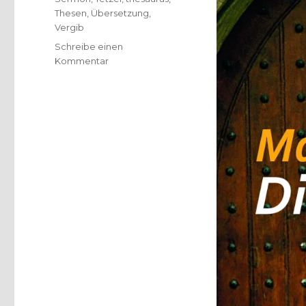
Thesen
,
Übersetzung
,
Vergib
Schreibe einen
zu
Kommentar
Luther
–
reformatorische
Thesen,
Rezension,
Christoph
Fleischer,
Welver
2017