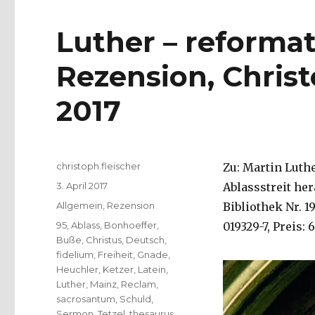
Luther – reforma
Rezension, Christ
2017
Autor
christoph.fleischer
Zu: Martin Luth
Veröffentlicht
3. April 2017
Ablassstreit he
am
Kategorien
Allgemein
,
Rezension
Bibliothek Nr. 19
Schlagwörter
95
,
Ablass
,
Bonhoeffer
,
019329-7, Preis: 
Buße
,
Christus
,
Deutsch
,
fidelium
,
Freiheit
,
Gnade
,
Heuchler
,
Ketzer
,
Latein
,
Luther
,
Mainz
,
Reclam
,
sacrosantum
,
Schuld
,
Sermon
,
Tetzel
,
thesaurus
,