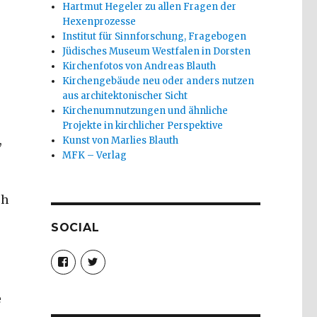
Hartmut Hegeler zu allen Fragen der
Hexenprozesse
Institut für Sinnforschung, Fragebogen
Jüdisches Museum Westfalen in Dorsten
0
Kirchenfotos von Andreas Blauth
Kirchengebäude neu oder anders nutzen
aus architektonischer Sicht
Kirchenumnutzungen und ähnliche
Projekte in kirchlicher Perspektive
,
Kunst von Marlies Blauth
MFK – Verlag
ch
SOCIAL
Profil
Profil
von
von
christoph.fleischer1
ChristophFl
auf
auf
e
Facebook
Twitter
anzeigen
anzeigen