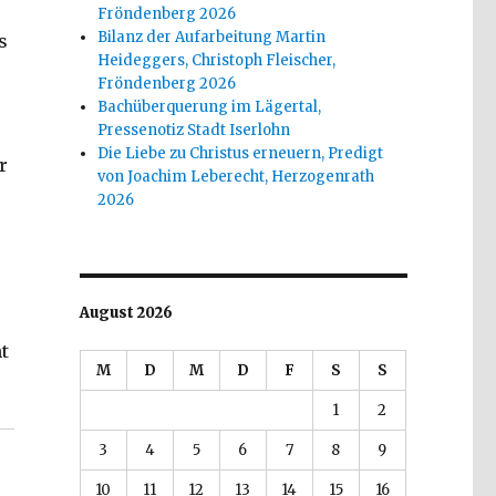
Fröndenberg 2026
Bilanz der Aufarbeitung Martin
s
Heideggers, Christoph Fleischer,
Fröndenberg 2026
Bachüberquerung im Lägertal,
Pressenotiz Stadt Iserlohn
Die Liebe zu Christus erneuern, Predigt
r
von Joachim Leberecht, Herzogenrath
2026
August 2026
t
M
D
M
D
F
S
S
Christoph Fleischer, Welver 2017“
1
2
3
4
5
6
7
8
9
10
11
12
13
14
15
16