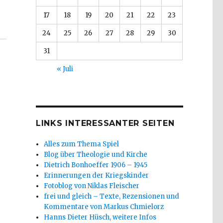
17
18
19
20
21
22
23
24
25
26
27
28
29
30
31
« Juli
LINKS INTERESSANTER SEITEN
Alles zum Thema Spiel
Blog über Theologie und Kirche
Dietrich Bonhoeffer 1906 – 1945
Erinnerungen der Kriegskinder
Fotoblog von Niklas Fleischer
frei und gleich – Texte, Rezensionen und
Kommentare von Markus Chmielorz
Hanns Dieter Hüsch, weitere Infos