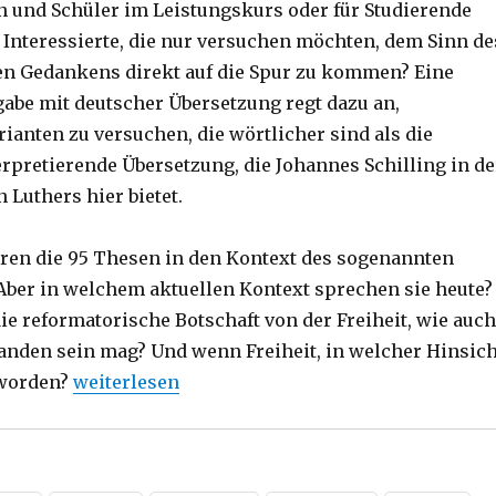
n und Schüler im Leistungskurs oder für Studierende
r Interessierte, die nur versuchen möchten, dem Sinn de
n Gedankens direkt auf die Spur zu kommen? Eine
gabe mit deutscher Übersetzung regt dazu an,
ianten zu versuchen, die wörtlicher sind als die
erpretierende Übersetzung, die Johannes Schilling in de
 Luthers hier bietet.
ren die 95 Thesen in den Kontext des sogenannten
Aber in welchem aktuellen Kontext sprechen sie heute?
die reformatorische Botschaft von der Freiheit, wie auch
anden sein mag? Und wenn Freiheit, in welcher Hinsich
„Luther – reformatorische Thesen, Rezension, 
eworden?
weiterlesen