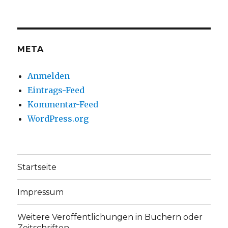
christoph.fleischer1
ChristophFl
auf
auf
Facebook
Twitter
anzeigen
anzeigen
META
Anmelden
Eintrags-Feed
Kommentar-Feed
WordPress.org
Startseite
Impressum
Weitere Veröffentlichungen in Büchern oder
Zeitschriften