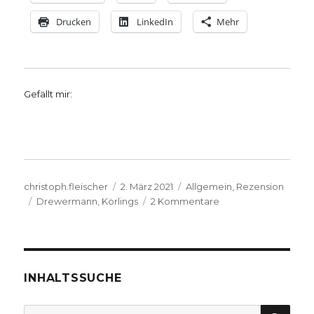
Drucken
LinkedIn
Mehr
Gefällt mir:
Autor
Veröffentlicht
Kategorien
christoph.fleischer
2. März 2021
Allgemein
,
Rezension
Schlagwörter
am
zu
Drewermann
,
Körlings
2 Kommentare
Typischer
Drewermann-
Ton,
Rezension
von
INHALTSSUCHE
Joachim
Leberecht,
SU