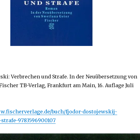
ski: Verbrechen und Strafe. In der Neuübersetzung von
Fischer TB-Verlag, Frankfurt am Main, 16. Auflage Juli
w.fischerverlage.de/buch/fjodor-dostojewskij-
-strafe-9783596900107