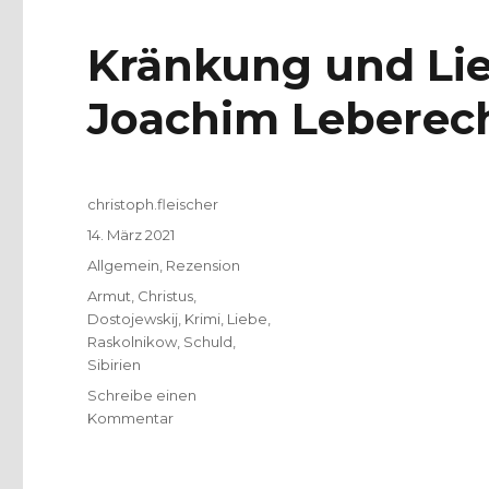
Kränkung und Lie
Joachim Leberech
Autor
christoph.fleischer
Veröffentlicht
14. März 2021
am
Kategorien
Allgemein
,
Rezension
Schlagwörter
Armut
,
Christus
,
Dostojewskij
,
Krimi
,
Liebe
,
Raskolnikow
,
Schuld
,
Sibirien
Schreibe einen
zu
Kommentar
Kränkung
und
Liebe,