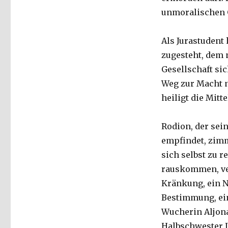
unmoralischen G
Als Jurastudent 
zugesteht, dem 
Gesellschaft si
Weg zur Macht n
heiligt die Mitte
Rodion, der sei
empfindet, zimm
sich selbst zu r
rauskommen, ver
Kränkung, ein N
Bestimmung, ein
Wucherin Aljona
Halbschwester L