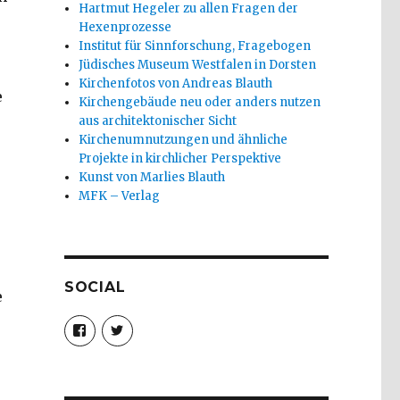
Hartmut Hegeler zu allen Fragen der
Hexenprozesse
Institut für Sinnforschung, Fragebogen
Jüdisches Museum Westfalen in Dorsten
Kirchenfotos von Andreas Blauth
e
Kirchengebäude neu oder anders nutzen
aus architektonischer Sicht
Kirchenumnutzungen und ähnliche
Projekte in kirchlicher Perspektive
Kunst von Marlies Blauth
MFK – Verlag
SOCIAL
e
Profil
Profil
von
von
christoph.fleischer1
ChristophFl
auf
auf
Facebook
Twitter
anzeigen
anzeigen