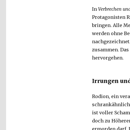
In
Verbrechen und
Protagonisten 
bringen. Alle M
werden ohne Be
nachgezeichnet.
zusammen. Das E
hervorgehen.
Irrungen un
Rodion, ein vera
schrankähnliche
ist voller Scham
doch zu Höherem
ermorden darf. 