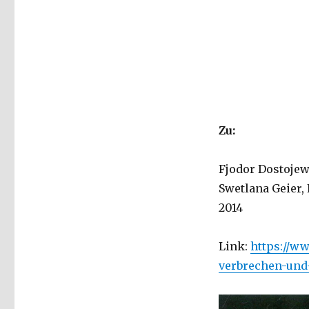
Rezension
von
Joachim
Leberecht,
Herzogenrath
2021
Zu:
Fjodor Dostojew
Swetlana Geier, 
2014
Link:
https://ww
verbrechen-und