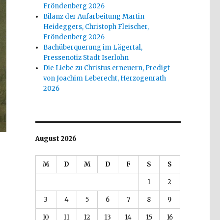
Fröndenberg 2026
Bilanz der Aufarbeitung Martin
Heideggers, Christoph Fleischer,
Fröndenberg 2026
Bachüberquerung im Lägertal,
Pressenotiz Stadt Iserlohn
Die Liebe zu Christus erneuern, Predigt
von Joachim Leberecht, Herzogenrath
2026
August 2026
M
D
M
D
F
S
S
1
2
3
4
5
6
7
8
9
10
11
12
13
14
15
16