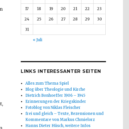
en
17
18
19
20
21
22
23
24
25
26
27
28
29
30
31
« Juli
LINKS INTERESSANTER SEITEN
Alles zum Thema Spiel
Blog über Theologie und Kirche
Dietrich Bonhoeffer 1906 – 1945
Erinnerungen der Kriegskinder
t,
Fotoblog von Niklas Fleischer
frei und gleich – Texte, Rezensionen und
Kommentare von Markus Chmielorz
Hanns Dieter Hüsch, weitere Infos
m