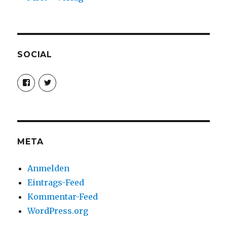
SOCIAL
Profil
Profil
von
von
christoph.fleischer1
ChristophFl
auf
auf
Facebook
Twitter
anzeigen
anzeigen
META
Anmelden
Eintrags-Feed
Kommentar-Feed
WordPress.org