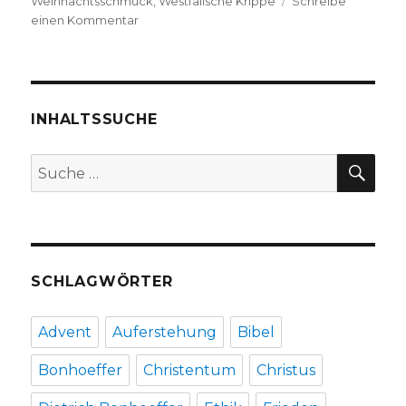
Weihnachtsschmuck
,
Westfälische Krippe
Schreibe
zu
einen Kommentar
Der
Soester
Weihnachtsmarkt
ist
eröffnet,
INHALTSSUCHE
Pressemeldung
aus
SU
Suche
Soest
nach:
SCHLAGWÖRTER
Advent
Auferstehung
Bibel
Bonhoeffer
Christentum
Christus