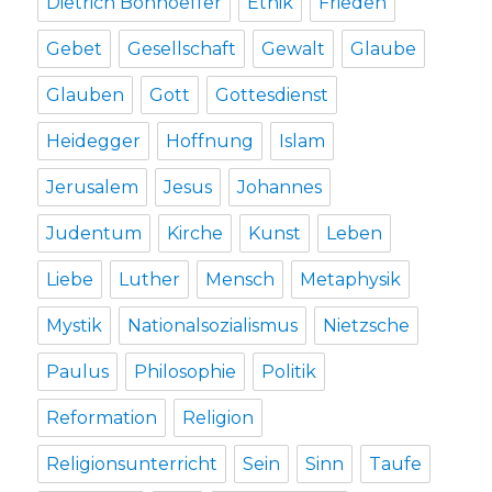
Dietrich Bonhoeffer
Ethik
Frieden
Gebet
Gesellschaft
Gewalt
Glaube
Glauben
Gott
Gottesdienst
Heidegger
Hoffnung
Islam
Jerusalem
Jesus
Johannes
Judentum
Kirche
Kunst
Leben
Liebe
Luther
Mensch
Metaphysik
Mystik
Nationalsozialismus
Nietzsche
Paulus
Philosophie
Politik
Reformation
Religion
Religionsunterricht
Sein
Sinn
Taufe