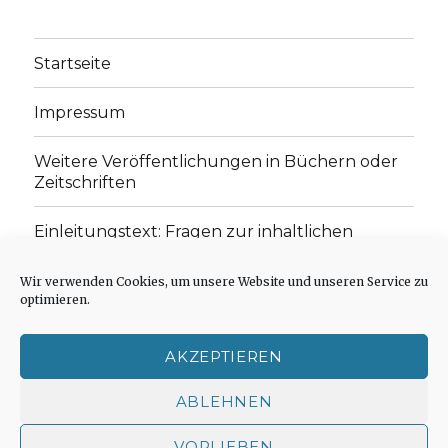
Startseite
Impressum
Weitere Veröffentlichungen in Büchern oder
Zeitschriften
Einleitungstext: Fragen zur inhaltlichen
Position der Homepage und zum Begriff des
„schwachen Glaubens“
Wir verwenden Cookies, um unsere Website und unseren Service zu
optimieren.
Einladung zur Mitarbeit: Rezensionen,
Aufsätze, Gedichte und Predigten
AKZEPTIEREN
Cookie-Richtlinie (EU)
ABLEHNEN
VORLIEBEN