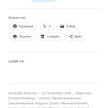
Sharen mit:
Facebook
X
E-Mail
Drucken
LinkedIn
Mehr
Gefällt mir:
Autor
Veröffentlicht
Kategorien
christoph.fleischer
23. November 2016
Allgemein
,
Schlagwörter
am
Pressemitteilung
Advent
,
Adventsbäckeerei
,
Geschenkartikel
,
Krippen
,
Soest
,
Weihnachtsmarkt
,