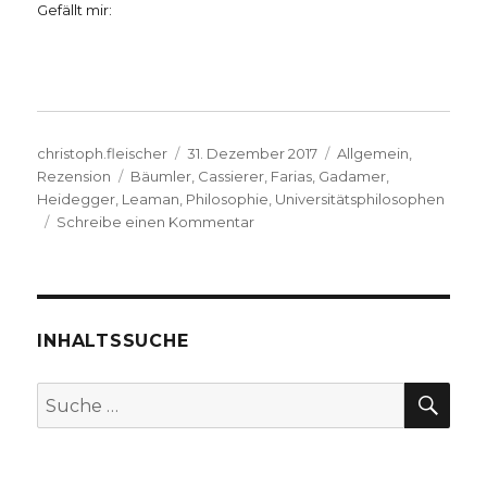
Gefällt mir:
Autor
Veröffentlicht
Kategorien
christoph.fleischer
31. Dezember 2017
Allgemein
,
Schlagwörter
am
Rezension
Bäumler
,
Cassierer
,
Farias
,
Gadamer
,
Heidegger
,
Leaman
,
Philosophie
,
Universitätsphilosophen
zu
Schreibe einen Kommentar
Heidegger
als
Nationalsozialist,
Rezension
von
INHALTSSUCHE
Christoph
Fleischer,
SU
Suche
Welver
nach:
2017