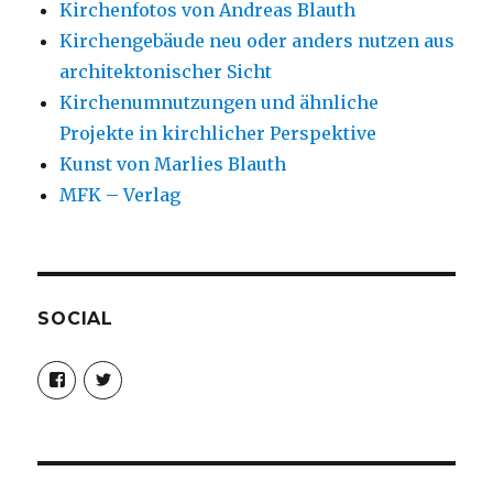
Kirchenfotos von Andreas Blauth
Kirchengebäude neu oder anders nutzen aus
architektonischer Sicht
Kirchenumnutzungen und ähnliche
Projekte in kirchlicher Perspektive
Kunst von Marlies Blauth
MFK – Verlag
SOCIAL
Profil
Profil
von
von
christoph.fleischer1
ChristophFl
auf
auf
Facebook
Twitter
anzeigen
anzeigen