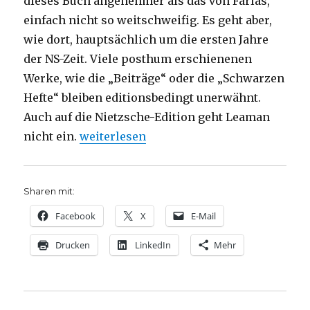
dieses Buch angenehmer als das von Farías,
einfach nicht so weitschweifig. Es geht aber,
wie dort, hauptsächlich um die ersten Jahre
der NS-Zeit. Viele posthum erschienenen
Werke, wie die „Beiträge“ oder die „Schwarzen
Hefte“ bleiben editionsbedingt unerwähnt.
Auch auf die Nietzsche-Edition geht Leaman
„Heidegger als Nationalsozialist, Rezens
nicht ein.
weiterlesen
Sharen mit:
Facebook
X
E-Mail
Drucken
LinkedIn
Mehr