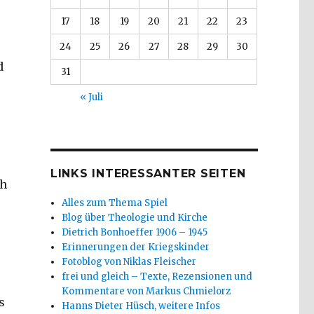
17
18
19
20
21
22
23
24
25
26
27
28
29
30
d
31
« Juli
LINKS INTERESSANTER SEITEN
ch
Alles zum Thema Spiel
Blog über Theologie und Kirche
Dietrich Bonhoeffer 1906 – 1945
Erinnerungen der Kriegskinder
Fotoblog von Niklas Fleischer
frei und gleich – Texte, Rezensionen und
Kommentare von Markus Chmielorz
s
Hanns Dieter Hüsch, weitere Infos