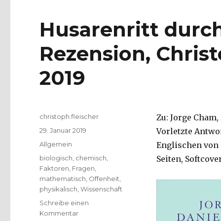
Husarenritt durch
Rezension, Christ
2019
Autor
christoph.fleischer
Zu: Jorge Cham,
Veröffentlicht
29. Januar 2019
Vorletzte Antwo
am
Kategorien
Allgemein
Englischen von 
Schlagwörter
biologisch
,
chemisch
,
Seiten, Softcover
Faktoren
,
Fragen
,
mathematisch
,
Offenheit
,
physikalisch
,
Wissenschaft
Schreibe einen
zu
Kommentar