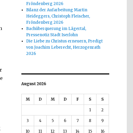
Fröndenberg 2026
Bilanz der Aufarbeitung Martin
Heideggers, Christoph Fleischer,
Fröndenberg 2026
n
Bachüberquerung im Lägertal,
Pressenotiz Stadt Iserlohn
Die Liebe zu Christus erneuern, Predigt
von Joachim Leberecht, Herzogenrath
2026
r
ie
August 2026
M
D
M
D
F
S
S
1
2
3
4
5
6
7
8
9
g
10
11
12
13
14
15
16