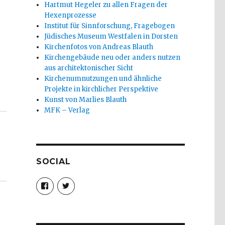
Hartmut Hegeler zu allen Fragen der
Hexenprozesse
Institut für Sinnforschung, Fragebogen
Jüdisches Museum Westfalen in Dorsten
Kirchenfotos von Andreas Blauth
Kirchengebäude neu oder anders nutzen
aus architektonischer Sicht
Kirchenumnutzungen und ähnliche
Projekte in kirchlicher Perspektive
Kunst von Marlies Blauth
MFK – Verlag
SOCIAL
Profil
Profil
von
von
christoph.fleischer1
ChristophFl
auf
auf
Facebook
Twitter
anzeigen
anzeigen