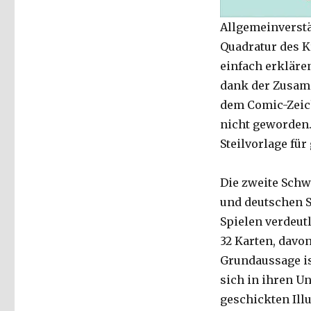
Allgemeinverstä
Quadratur des K
einfach erkläre
dank der Zusam
dem Comic-Zeich
nicht geworden.
Steilvorlage fü
Die zweite Schw
und deutschen S
Spielen verdeut
32 Karten, davo
Grundaussage ist
sich in ihren Un
geschickten Ill