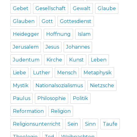
Gebet
Gesellschaft
Gewalt
Glaube
Glauben
Gott
Gottesdienst
Heidegger
Hoffnung
Islam
Jerusalem
Jesus
Johannes
Judentum
Kirche
Kunst
Leben
Liebe
Luther
Mensch
Metaphysik
Mystik
Nationalsozialismus
Nietzsche
Paulus
Philosophie
Politik
Reformation
Religion
Religionsunterricht
Sein
Sinn
Taufe
Theologie
Tod
Weihnachten