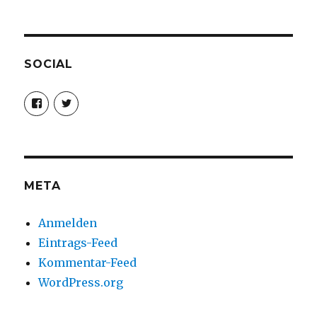
SOCIAL
Profil
Profil
von
von
christoph.fleischer1
ChristophFl
auf
auf
Facebook
Twitter
anzeigen
anzeigen
META
Anmelden
Eintrags-Feed
Kommentar-Feed
WordPress.org