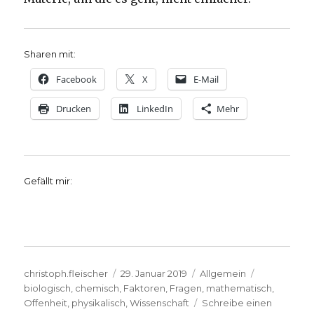
Sharen mit:
Facebook
X
E-Mail
Drucken
LinkedIn
Mehr
Gefällt mir:
Autor
Veröffentlicht
Kategorien
Schlagwört
christoph.fleischer
29. Januar 2019
Allgemein
am
biologisch
,
chemisch
,
Faktoren
,
Fragen
,
mathematisch
,
Offenheit
,
physikalisch
,
Wissenschaft
Schreibe einen