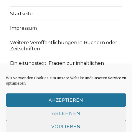
Startseite
Impressum
Weitere Veröffentlichungen in Büchern oder
Zeitschriften
Einleitungstext: Fragen zur inhaltlichen
Position der Homepage und zum Begriff des
„schwachen Glaubens“
Wir verwenden Cookies, um unsere Website und unseren Service zu
optimieren.
Einladung zur Mitarbeit: Rezensionen,
Aufsätze, Gedichte und Predigten
AKZEPTIEREN
Cookie-Richtlinie (EU)
ABLEHNEN
VORLIEBEN
Der schwache Glaube
Impressum
Stolz präsentiert