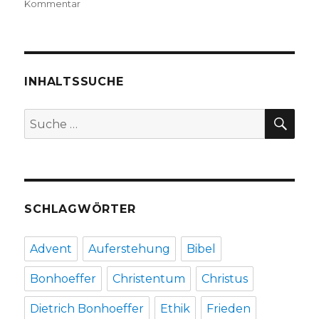
zu
Kommentar
Husarenritt
durch
die
Wissenschaft,
Rezension,
INHALTSSUCHE
Christoph
Fleischer,
SU
Suche
Welver
nach:
2019
SCHLAGWÖRTER
Advent
Auferstehung
Bibel
Bonhoeffer
Christentum
Christus
Dietrich Bonhoeffer
Ethik
Frieden