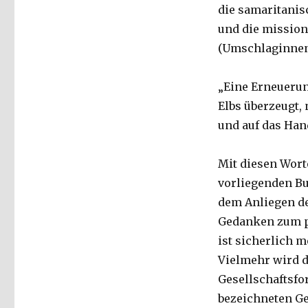
die samaritanisc
und die mission
(Umschlaginnen
„Eine Erneuerun
Elbs überzeugt,
und auf das Han
Mit diesen Wort
vorliegenden Bu
dem Anliegen de
Gedanken zum pa
ist sicherlich 
Vielmehr wird d
Gesellschaftsfo
bezeichneten G