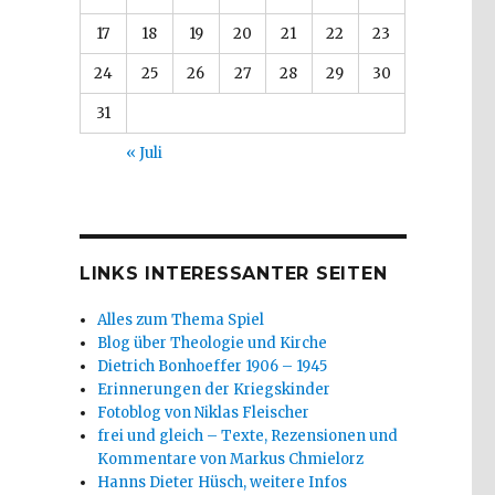
17
18
19
20
21
22
23
24
25
26
27
28
29
30
31
« Juli
LINKS INTERESSANTER SEITEN
Alles zum Thema Spiel
Blog über Theologie und Kirche
Dietrich Bonhoeffer 1906 – 1945
Erinnerungen der Kriegskinder
Fotoblog von Niklas Fleischer
frei und gleich – Texte, Rezensionen und
Kommentare von Markus Chmielorz
Hanns Dieter Hüsch, weitere Infos