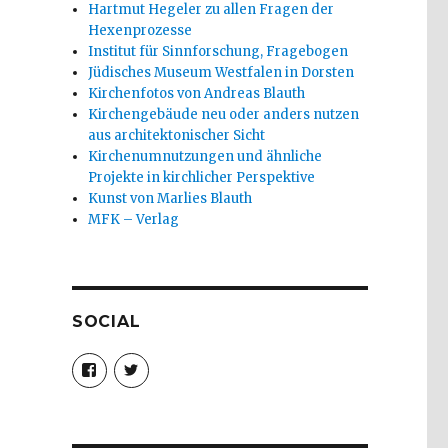
Hartmut Hegeler zu allen Fragen der
Hexenprozesse
Institut für Sinnforschung, Fragebogen
Jüdisches Museum Westfalen in Dorsten
Kirchenfotos von Andreas Blauth
Kirchengebäude neu oder anders nutzen
aus architektonischer Sicht
Kirchenumnutzungen und ähnliche
Projekte in kirchlicher Perspektive
Kunst von Marlies Blauth
MFK – Verlag
SOCIAL
Profil
Profil
von
von
christoph.fleischer1
ChristophFl
auf
auf
Facebook
Twitter
anzeigen
anzeigen