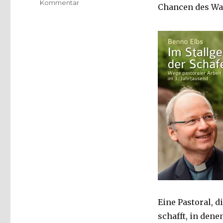
zu
Kommentar
Chancen des Wa
Gedanken
zum
pastoralen
Handeln
in
der
Gegenwart,
Emanuel
Behnert,
Lippetal
2015
Eine Pastoral, d
schafft, in den