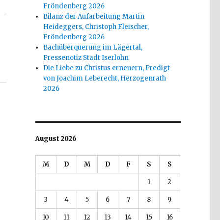
Fröndenberg 2026
Bilanz der Aufarbeitung Martin
Heideggers, Christoph Fleischer,
Fröndenberg 2026
Bachüberquerung im Lägertal,
Pressenotiz Stadt Iserlohn
Die Liebe zu Christus erneuern, Predigt
von Joachim Leberecht, Herzogenrath
2026
August 2026
M
D
M
D
F
S
S
1
2
3
4
5
6
7
8
9
10
11
12
13
14
15
16