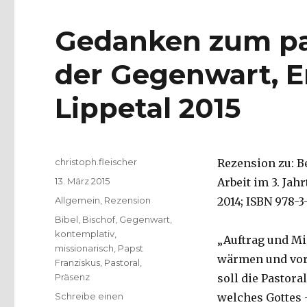
Gedanken zum pa
der Gegenwart, 
Lippetal 2015
Autor
christoph.fleischer
Rezension zu: B
Veröffentlicht
13. März 2015
Arbeit im 3. Jah
am
Kategorien
Allgemein
,
Rezension
2014; ISBN 978-3-
Schlagwörter
Bibel
,
Bischof
,
Gegenwart
,
kontemplativ
,
„Auftrag und Mi
missionarisch
,
Papst
wärmen und vor 
Franziskus
,
Pastoral
,
Präsenz
soll die Pastor
Schreibe einen
welches Gottes 