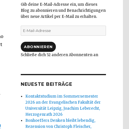
Gib deine E-Mail-Adresse ein, um dieses
Blog zu abonnieren und Benachrichtigungen
über neue Artikel per E-Mail zu erhalten.
E-
Mail-
no
Adresse
t
ABONNIEREN
Schließe dich 52 anderen Abonnenten an
NEUESTE BEITRÄGE
i
Kontaktstudium im Sommersemester
2026 an der Evangelischen Fakultät der
Universität Leipzig, Joachim Leberecht,
Herzogenrath 2026
Bonhoeffers Denken bleibt lebendig,
zum pastoralen Handeln in der Gegenwart, Emanuel Beh
n
Rezension von Christoph Fleischer,