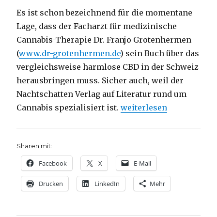
Es ist schon bezeichnend für die momentane
Lage, dass der Facharzt für medizinische
Cannabis-Therapie Dr. Franjo Grotenhermen
(
www.dr-grotenhermen.de
) sein Buch über das
vergleichsweise harmlose CBD in der Schweiz
herausbringen muss. Sicher auch, weil der
Nachtschatten Verlag auf Literatur rund um
„Cannabis light? Rezens
Cannabis spezialisiert ist.
weiterlesen
Sharen mit:
Facebook
X
E-Mail
Drucken
LinkedIn
Mehr