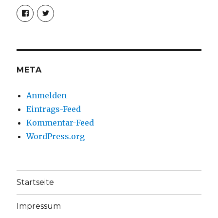
Profil
Profil
von
von
christoph.fleischer1
ChristophFl
auf
auf
Facebook
Twitter
anzeigen
anzeigen
META
Anmelden
Eintrags-Feed
Kommentar-Feed
WordPress.org
Startseite
Impressum