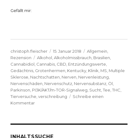
Gefällt mir:
Autor
Veröffentlicht
Kategorien
christoph.fleischer
15. Januar 2018
Allgemein
,
Schlagwörter
am
Rezension
Alkohol
,
Alkoholmissbrauch
,
Brasilien
,
Cannabidiol
,
Cannabis
,
CBD
,
Entzündungswerte
,
Gedächtnis
,
Grotenhermen
,
Kentucky
,
Klinik
,
MS
,
Multiple
Sklerose
,
Nachtschatten
,
Nerven
,
Nervenleistung
,
Nervenschäden
,
Nervenschutz
,
Nervensubstanz
,
Öl
,
Parkinson
,
PI3K/AKT/m-TOR-Signalweg
,
Sucht
,
Tee
,
THC
,
Tierversuche
,
verschreibung
Schreibe einen
zu
Kommentar
Cannabis
light?
Rezension
von
Christoph
INHALTSSUCHE