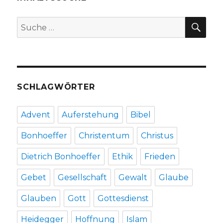
Fleischer,
Welver
SU
Suche
2018
nach:
SCHLAGWÖRTER
Advent
Auferstehung
Bibel
Bonhoeffer
Christentum
Christus
Dietrich Bonhoeffer
Ethik
Frieden
Gebet
Gesellschaft
Gewalt
Glaube
Glauben
Gott
Gottesdienst
Heidegger
Hoffnung
Islam