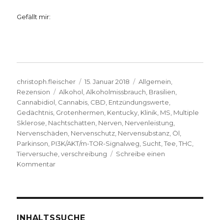
Gefällt mir:
Autor
Veröffentlicht
Kategorien
christoph.fleischer
15. Januar 2018
Allgemein
,
Schlagwörter
am
Rezension
Alkohol
,
Alkoholmissbrauch
,
Brasilien
,
Cannabidiol
,
Cannabis
,
CBD
,
Entzündungswerte
,
Gedächtnis
,
Grotenhermen
,
Kentucky
,
Klinik
,
MS
,
Multiple
Sklerose
,
Nachtschatten
,
Nerven
,
Nervenleistung
,
Nervenschäden
,
Nervenschutz
,
Nervensubstanz
,
Öl
,
Parkinson
,
PI3K/AKT/m-TOR-Signalweg
,
Sucht
,
Tee
,
THC
,
Tierversuche
,
verschreibung
Schreibe einen
zu
Kommentar
Cannabis
light?
Rezension
von
Christoph
INHALTSSUCHE