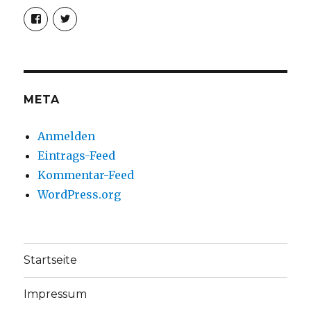
Profil
Profil
von
von
christoph.fleischer1
ChristophFl
auf
auf
Facebook
Twitter
anzeigen
anzeigen
META
Anmelden
Eintrags-Feed
Kommentar-Feed
WordPress.org
Startseite
Impressum