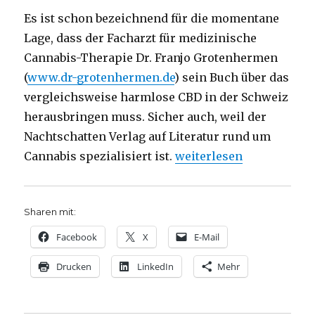
Es ist schon bezeichnend für die momentane
Lage, dass der Facharzt für medizinische
Cannabis-Therapie Dr. Franjo Grotenhermen
(
www.dr-grotenhermen.de
) sein Buch über das
vergleichsweise harmlose CBD in der Schweiz
herausbringen muss. Sicher auch, weil der
Nachtschatten Verlag auf Literatur rund um
„Cannabis light? Rezens
Cannabis spezialisiert ist.
weiterlesen
Sharen mit:
Facebook
X
E-Mail
Drucken
LinkedIn
Mehr