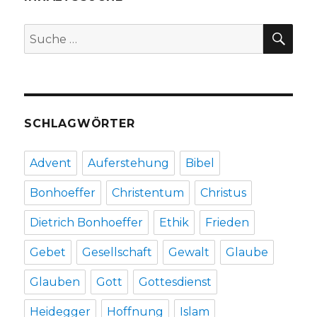
Fleischer,
Welver
SU
Suche
2018
nach:
SCHLAGWÖRTER
Advent
Auferstehung
Bibel
Bonhoeffer
Christentum
Christus
Dietrich Bonhoeffer
Ethik
Frieden
Gebet
Gesellschaft
Gewalt
Glaube
Glauben
Gott
Gottesdienst
Heidegger
Hoffnung
Islam