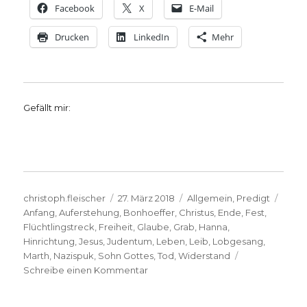
Facebook
X
E-Mail
Drucken
LinkedIn
Mehr
Gefällt mir:
Autor
Veröffentlicht
Kategorien
Schl
christoph.fleischer
27. März 2018
Allgemein
,
Predigt
am
Anfang
,
Auferstehung
,
Bonhoeffer
,
Christus
,
Ende
,
Fest
,
Flüchtlingstreck
,
Freiheit
,
Glaube
,
Grab
,
Hanna
,
Hinrichtung
,
Jesus
,
Judentum
,
Leben
,
Leib
,
Lobgesang
,
Marth
,
Nazispuk
,
Sohn Gottes
,
Tod
,
Widerstand
zu
Schreibe einen Kommentar
Osterpredigt
2018,