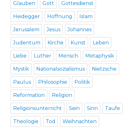
Glauben
Gott
Gottesdienst
Heidegger
Hoffnung
Islam
Jerusalem
Jesus
Johannes
Judentum
Kirche
Kunst
Leben
Liebe
Luther
Mensch
Metaphysik
Mystik
Nationalsozialismus
Nietzsche
Paulus
Philosophie
Politik
Reformation
Religion
Religionsunterricht
Sein
Sinn
Taufe
Theologie
Tod
Weihnachten