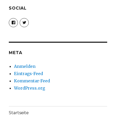
SOCIAL
Profil
Profil
von
von
christoph.fleischer1
ChristophFl
auf
auf
Facebook
Twitter
anzeigen
anzeigen
META
Anmelden
Eintrags-Feed
Kommentar-Feed
WordPress.org
Startseite