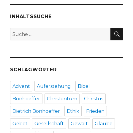
Christoph
Fleischer,
Welver
INHALTSSUCHE
2018
SU
Suche
nach:
SCHLAGWÖRTER
Advent
Auferstehung
Bibel
Bonhoeffer
Christentum
Christus
Dietrich Bonhoeffer
Ethik
Frieden
Gebet
Gesellschaft
Gewalt
Glaube