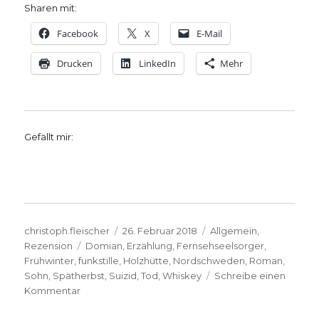
Sharen mit:
Facebook
X
E-Mail
Drucken
LinkedIn
Mehr
Gefällt mir:
Autor
Veröffentlicht
Kategorien
christoph.fleischer
26. Februar 2018
Allgemein
,
Schlagwörter
am
Rezension
Domian
,
Erzählung
,
Fernsehseelsorger
,
Frühwinter
,
funkstille
,
Holzhütte
,
Nordschweden
,
Roman
,
Sohn
,
Spätherbst
,
Suizid
,
Tod
,
Whiskey
Schreibe einen
zu
Kommentar
Tod