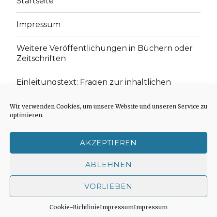
Startseite
Impressum
Weitere Veröffentlichungen in Büchern oder
Zeitschriften
Einleitungstext: Fragen zur inhaltlichen
Position der Homepage und zum Begriff des
„schwachen Glaubens“
Wir verwenden Cookies, um unsere Website und unseren Service zu
optimieren.
Einladung zur Mitarbeit: Rezensionen,
Aufsätze, Gedichte und Predigten
AKZEPTIEREN
Cookie-Richtlinie (EU)
ABLEHNEN
VORLIEBEN
Der schwache Glaube
Impressum
Stolz präsentiert
von WordPress
Cookie-Richtlinie
Impressum
Impressum