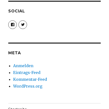
SOCIAL
Profil
Profil
von
von
christoph.fleischer1
ChristophFl
auf
auf
Facebook
Twitter
anzeigen
anzeigen
META
Anmelden
Eintrags-Feed
Kommentar-Feed
WordPress.org