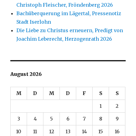
Christoph Fleischer, Fröndenberg 2026
Bachüberquerung im Lägertal, Pressenotiz
Stadt Iserlohn
Die Liebe zu Christus erneuern, Predigt von
Joachim Leberecht, Herzogenrath 2026
August 2026
M
D
M
D
F
S
S
1
2
3
4
5
6
7
8
9
10
11
12
13
14
15
16