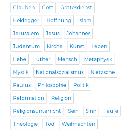
Glauben
Gott
Gottesdienst
Heidegger
Hoffnung
Islam
Jerusalem
Jesus
Johannes
Judentum
Kirche
Kunst
Leben
Liebe
Luther
Mensch
Metaphysik
Mystik
Nationalsozialismus
Nietzsche
Paulus
Philosophie
Politik
Reformation
Religion
Religionsunterricht
Sein
Sinn
Taufe
Theologie
Tod
Weihnachten