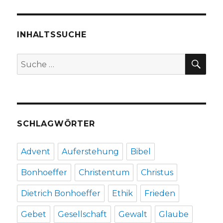
in
Nordschweden?
Rezension
von
INHALTSSUCHE
Christoph
Fleischer,
SU
Suche
Welver
nach:
2018
SCHLAGWÖRTER
Advent
Auferstehung
Bibel
Bonhoeffer
Christentum
Christus
Dietrich Bonhoeffer
Ethik
Frieden
Gebet
Gesellschaft
Gewalt
Glaube