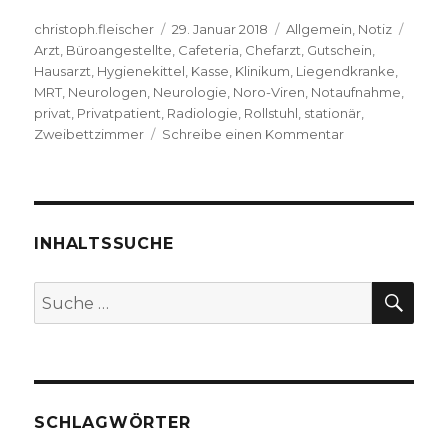
Autor
Veröffentlicht
Kategorien
Schla
christoph.fleischer
29. Januar 2018
Allgemein
,
Notiz
am
Arzt
,
Büroangestellte
,
Cafeteria
,
Chefarzt
,
Gutschein
,
Hausarzt
,
Hygienekittel
,
Kasse
,
Klinikum
,
Liegendkranke
,
MRT
,
Neurologen
,
Neurologie
,
Noro-Viren
,
Notaufnahme
,
privat
,
Privatpatient
,
Radiologie
,
Rollstuhl
,
stationär
,
zu
Zweibettzimmer
Schreibe einen Kommentar
Eine
persönliche
Klinik-
Katastrophe,
Notiz
INHALTSSUCHE
von
Christoph
SU
Suche
Fleischer,
nach:
Welver
2018
SCHLAGWÖRTER