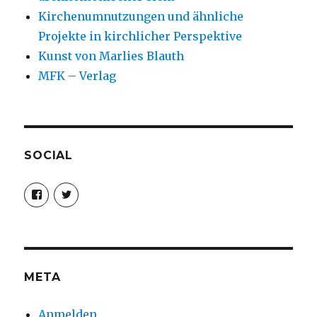
Kirchenumnutzungen und ähnliche
Projekte in kirchlicher Perspektive
Kunst von Marlies Blauth
MFK – Verlag
SOCIAL
Profil
Profil
von
von
christoph.fleischer1
ChristophFl
auf
auf
Facebook
Twitter
anzeigen
anzeigen
META
Anmelden