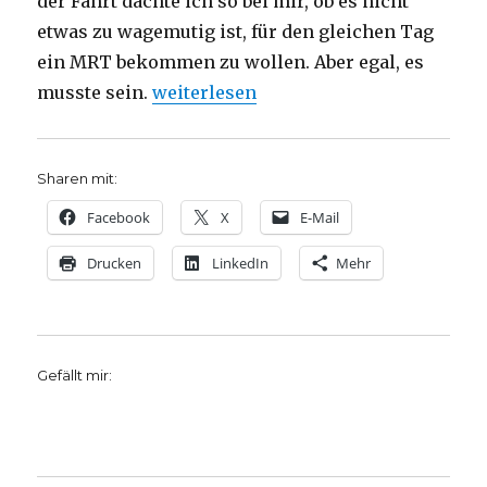
der Fahrt dachte ich so bei mir, ob es nicht
etwas zu wagemutig ist, für den gleichen Tag
ein MRT bekommen zu wollen. Aber egal, es
„Eine persönliche Klinik-Katastrophe,
musste sein.
weiterlesen
Sharen mit:
Facebook
X
E-Mail
Drucken
LinkedIn
Mehr
Gefällt mir: