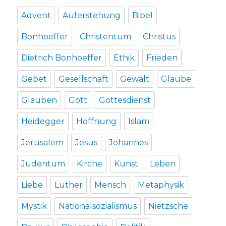
Advent
Auferstehung
Bibel
Bonhoeffer
Christentum
Christus
Dietrich Bonhoeffer
Ethik
Frieden
Gebet
Gesellschaft
Gewalt
Glaube
Glauben
Gott
Gottesdienst
Heidegger
Hoffnung
Islam
Jerusalem
Jesus
Johannes
Judentum
Kirche
Kunst
Leben
Liebe
Luther
Mensch
Metaphysik
Mystik
Nationalsozialismus
Nietzsche