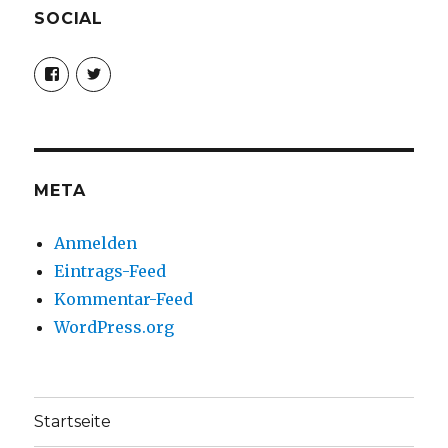
SOCIAL
Profil
Profil
von
von
christoph.fleischer1
ChristophFl
auf
auf
Facebook
Twitter
anzeigen
anzeigen
META
Anmelden
Eintrags-Feed
Kommentar-Feed
WordPress.org
Startseite