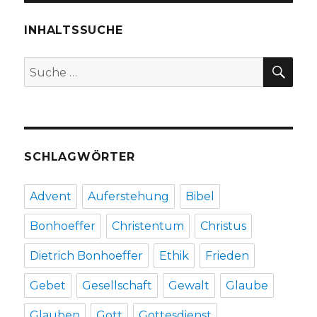
vor
100
INHALTSSUCHE
Jahren
–
SU
Suche
Pressemeldung
nach:
Stadt
Münster,
Stadtmuseum
SCHLAGWÖRTER
Advent
Auferstehung
Bibel
Bonhoeffer
Christentum
Christus
Dietrich Bonhoeffer
Ethik
Frieden
Gebet
Gesellschaft
Gewalt
Glaube
Glauben
Gott
Gottesdienst