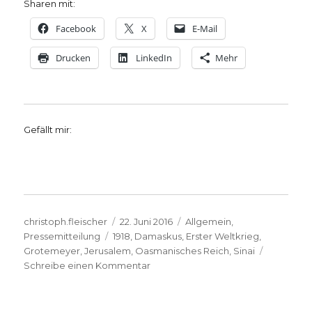
Sharen mit:
Facebook
X
E-Mail
Drucken
LinkedIn
Mehr
Gefällt mir:
Autor
Veröffentlicht
Kategorien
christoph.fleischer
22. Juni 2016
Allgemein
,
Schlagwörter
am
Pressemitteilung
1918
,
Damaskus
,
Erster Weltkrieg
,
Grotemeyer
,
Jerusalem
,
Oasmanisches Reich
,
Sinai
zu
Schreibe einen Kommentar
Skizzen
einer
Orientreise