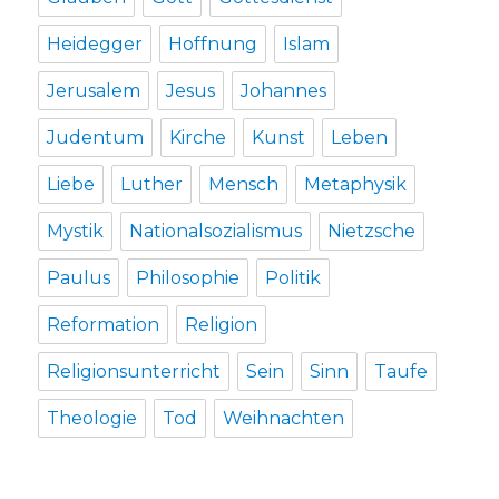
Heidegger
Hoffnung
Islam
Jerusalem
Jesus
Johannes
Judentum
Kirche
Kunst
Leben
Liebe
Luther
Mensch
Metaphysik
Mystik
Nationalsozialismus
Nietzsche
Paulus
Philosophie
Politik
Reformation
Religion
Religionsunterricht
Sein
Sinn
Taufe
Theologie
Tod
Weihnachten