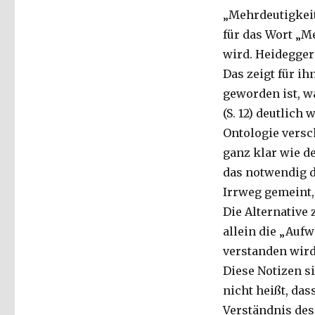
„Mehrdeutigkeit“
für das Wort „M
wird. Heidegger 
Das zeigt für i
geworden ist, w
(S. 12) deutlich
Ontologie vers
ganz klar wie d
das notwendig de
Irrweg gemeint
Die Alternativ
allein die „Aufw
verstanden wird (
Diese Notizen si
nicht heißt, da
Verständnis des