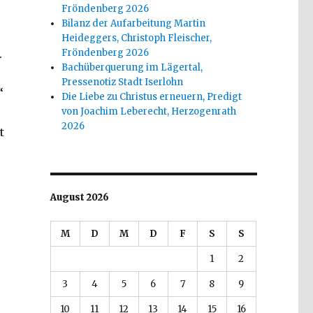
Fröndenberg 2026
Bilanz der Aufarbeitung Martin
Heideggers, Christoph Fleischer,
.
Fröndenberg 2026
Bachüberquerung im Lägertal,
Pressenotiz Stadt Iserlohn
“
Die Liebe zu Christus erneuern, Predigt
von Joachim Leberecht, Herzogenrath
2026
t
August 2026
M
D
M
D
F
S
S
1
2
3
4
5
6
7
8
9
10
11
12
13
14
15
16