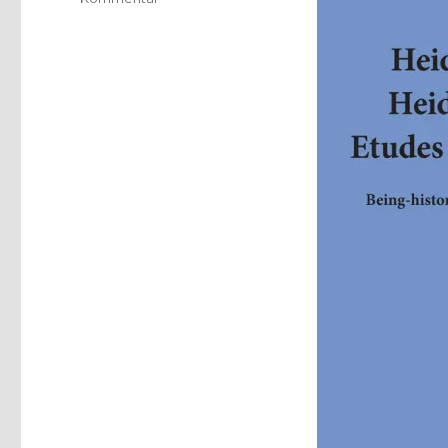
Vom
Sein
zur
Gegenwart,
Rezension
von
Christoph
Fleischer,
Welver
2016