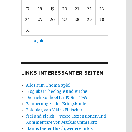
17
18
19
20
21
22
23
24
25
26
27
28
29
30
on von Christoph Fleischer, Welver 2016“
31
« Juli
LINKS INTERESSANTER SEITEN
Alles zum Thema Spiel
Blog über Theologie und Kirche
Dietrich Bonhoeffer 1906 – 1945
Erinnerungen der Kriegskinder
Fotoblog von Niklas Fleischer
frei und gleich – Texte, Rezensionen und
Kommentare von Markus Chmielorz
Hanns Dieter Hüsch, weitere Infos