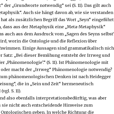
 der „Grundworte notwendig“ sei (S. 11). Das gilt auch
etaphysik“. Auch sie hängt davon ab, wie sie verstanden
hat als zusätzlichen Begriff das Wort „Seyn“ eingeführt
hn, dass aus der Metaphysik eine „Meta-Metaphysik“
as auch aus dem Ausdruck vom „Sagen des Seyns selbst
 wird, worin die Ontologie und die Reflexion über
chwimmen. Einige Aussagen sind grammatikalisch nich
er Satz: „Bei dieser Bemühung entsteht der Irrweg und
r ‚Phänomenologie’.“ (S. 11). Ist Phänomenologie mit
, oder macht der „Irrweg“ Phänomenologie notwendig?
e zum phänomenologischen Denken ist nach Heidegger
eisung“, die in „Sein und Zeit“ hermeneutisch
vgl. S. 11).
nd also ebenfalls interpretationsbedürftig, was aber
ss sie nicht auch entscheidende Hinweise zum
 Ontologischen geben. In welche Richtung die