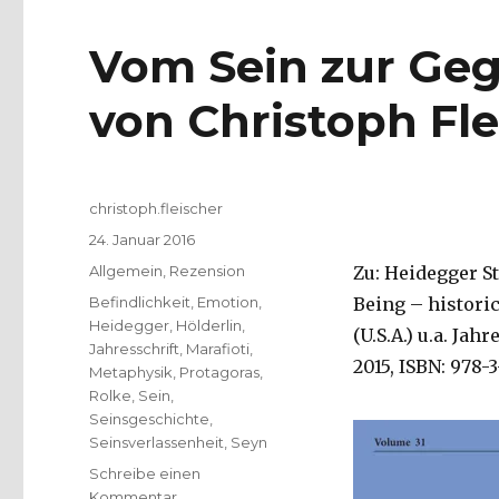
Vom Sein zur Geg
von Christoph Fle
Autor
christoph.fleischer
Veröffentlicht
24. Januar 2016
am
Kategorien
Allgemein
,
Rezension
Zu: Heidegger S
Schlagwörter
Befindlichkeit
,
Emotion
,
Being – histori
Heidegger
,
Hölderlin
,
(U.S.A.) u.a. Ja
Jahresschrift
,
Marafioti
,
2015, ISBN: 978-3
Metaphysik
,
Protagoras
,
Rolke
,
Sein
,
Seinsgeschichte
,
Seinsverlassenheit
,
Seyn
Schreibe einen
zu
Kommentar