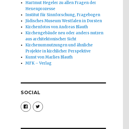
Hartmut Hegeler zu allen Fragen der
Hexenprozesse
Institut für Sinnforschung, Fragebogen
Jüdisches Museum Westfalen in Dorsten
Kirchenfotos von Andreas Blauth
Kirchengebäude neu oder anders nutzen
aus architektonischer Sicht
Kirchenumnutzungen und ähnliche
Projekte in kirchlicher Perspektive
Kunst von Marlies Blauth
MFK – Verlag
SOCIAL
Profil
Profil
von
von
christoph.fleischer1
ChristophFl
auf
auf
Facebook
Twitter
anzeigen
anzeigen