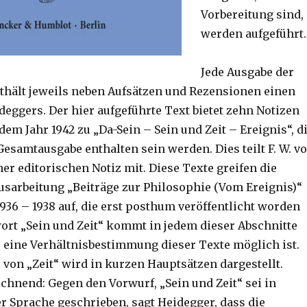
Vorbereitung sind,
werden aufgeführt.
Jede Ausgabe der
nthält jeweils neben Aufsätzen und Rezensionen einen
deggers. Der hier aufgeführte Text bietet zehn Notizen
em Jahr 1942 zu „Da-Sein – Sein und Zeit – Ereignis“, d
Gesamtausgabe enthalten sein werden. Dies teilt F. W. v
er editorischen Notiz mit. Diese Texte greifen die
sarbeitung „Beiträge zur Philosophie (Vom Ereignis)“
936 – 1938 auf, die erst posthum veröffentlicht worden
wort „Sein und Zeit“ kommt in jedem dieser Abschnitte
er eine Verhältnisbestimmung dieser Texte möglich ist.
 von „Zeit“ wird in kurzen Hauptsätzen dargestellt.
ichnend: Gegen den Vorwurf, „Sein und Zeit“ sei in
r Sprache geschrieben, sagt Heidegger, dass die