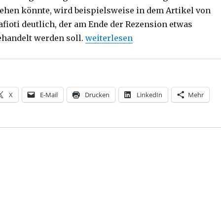
gehen könnte, wird beispielsweise in dem Artikel von
fioti deutlich, der am Ende der Rezension etwas
„Vom Sein zur Gegenwart, Rezensi
ehandelt werden soll.
weiterlesen
X
E-Mail
Drucken
LinkedIn
Mehr