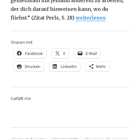
gemeinsam mit jemand anderem zu arbeiten,
der dich darauf hinweisen kann, wo du
„Medienpräsenz bei Luthe
fliehst.“ (Zitat Perls, S. 28)
weiterlesen
Sharen mit:
Facebook
X
E-Mail
Drucken
LinkedIn
Mehr
Gefällt mir: