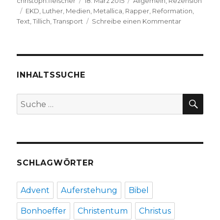
Autor
Veröffentlicht
Kategorien
christoph.fleischer
18. März 2015
Allgemein
,
Rezension
Schlagwörter
am
EKD
,
Luther
,
Medien
,
Metallica
,
Rapper
,
Reformation
,
zu
Text
,
Tillich
,
Transport
Schreibe einen Kommentar
Medienpräs
bei
Luther
und
heute,
INHALTSSUCHE
Rezension
von
SU
Suche
Christoph
nach:
Fleischer,
Welver
2015
SCHLAGWÖRTER
Advent
Auferstehung
Bibel
Bonhoeffer
Christentum
Christus