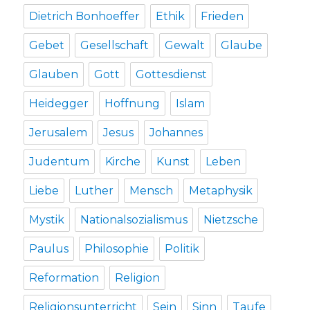
Dietrich Bonhoeffer
Ethik
Frieden
Gebet
Gesellschaft
Gewalt
Glaube
Glauben
Gott
Gottesdienst
Heidegger
Hoffnung
Islam
Jerusalem
Jesus
Johannes
Judentum
Kirche
Kunst
Leben
Liebe
Luther
Mensch
Metaphysik
Mystik
Nationalsozialismus
Nietzsche
Paulus
Philosophie
Politik
Reformation
Religion
Religionsunterricht
Sein
Sinn
Taufe