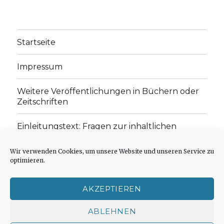
Startseite
Impressum
Weitere Veröffentlichungen in Büchern oder
Zeitschriften
Einleitungstext: Fragen zur inhaltlichen
Position der Homepage und zum Begriff des
„schwachen Glaubens“
Wir verwenden Cookies, um unsere Website und unseren Service zu
optimieren.
Einladung zur Mitarbeit: Rezensionen,
Aufsätze, Gedichte und Predigten
AKZEPTIEREN
Cookie-Richtlinie (EU)
ABLEHNEN