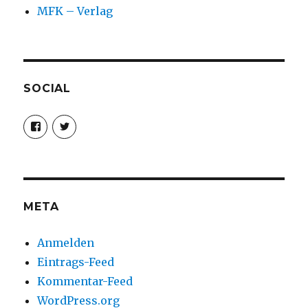
MFK – Verlag
SOCIAL
Profil
Profil
von
von
christoph.fleischer1
ChristophFl
auf
auf
Facebook
Twitter
anzeigen
anzeigen
META
Anmelden
Eintrags-Feed
Kommentar-Feed
WordPress.org