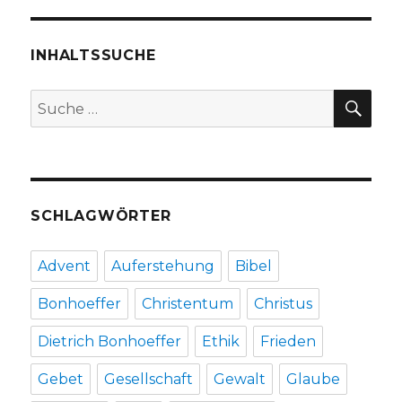
von
Ávila
denken,
INHALTSSUCHE
Rezension
von
SU
Suche
Emanuel
nach:
Behnert,
Lippetal
2014
SCHLAGWÖRTER
Advent
Auferstehung
Bibel
Bonhoeffer
Christentum
Christus
Dietrich Bonhoeffer
Ethik
Frieden
Gebet
Gesellschaft
Gewalt
Glaube