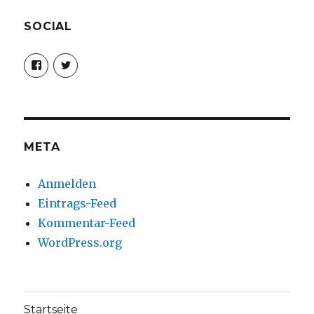
SOCIAL
Profil
Profil
von
von
christoph.fleischer1
ChristophFl
auf
auf
Facebook
Twitter
anzeigen
anzeigen
META
Anmelden
Eintrags-Feed
Kommentar-Feed
WordPress.org
Startseite