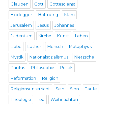
Glauben
Gott
Gottesdienst
Heidegger
Hoffnung
Islam
Jerusalem
Jesus
Johannes
Judentum
Kirche
Kunst
Leben
Liebe
Luther
Mensch
Metaphysik
Mystik
Nationalsozialismus
Nietzsche
Paulus
Philosophie
Politik
Reformation
Religion
Religionsunterricht
Sein
Sinn
Taufe
Theologie
Tod
Weihnachten