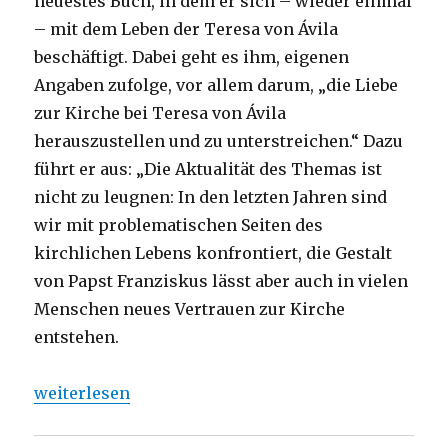
neuestes Buch, in dem er sich – wieder einmal
– mit dem Leben der Teresa von Ávila
beschäftigt. Dabei geht es ihm, eigenen
Angaben zufolge, vor allem darum, „die Liebe
zur Kirche bei Teresa von Ávila
herauszustellen und zu unterstreichen.“ Dazu
führt er aus: „Die Aktualität des Themas ist
nicht zu leugnen: In den letzten Jahren sind
wir mit problematischen Seiten des
kirchlichen Lebens konfrontiert, die Gestalt
von Papst Franziskus lässt aber auch in vielen
Menschen neues Vertrauen zur Kirche
entstehen.
„An Teresa von Ávila denken, Rezension von Emanu
weiterlesen