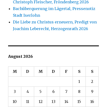
Christoph Fleischer, Fröndenberg 2026
Bachüberquerung im Lägertal, Pressenotiz
Stadt Iserlohn
Die Liebe zu Christus erneuern, Predigt von
Joachim Leberecht, Herzogenrath 2026
August 2026
M
D
M
D
F
S
S
1
2
3
4
5
6
7
8
9
10
11
12
13
14
15
16