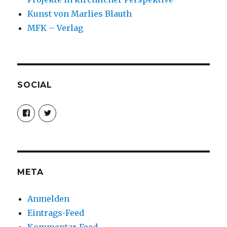
Kunst von Marlies Blauth
MFK – Verlag
SOCIAL
Profil
Profil
von
von
christoph.fleischer1
ChristophFl
auf
auf
Facebook
Twitter
anzeigen
anzeigen
META
Anmelden
Eintrags-Feed
Kommentar-Feed