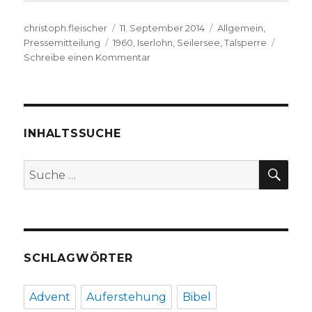
Autor
Veröffentlicht
Kategorien
christoph.fleischer
11. September 2014
Allgemein
,
Schlagwörter
am
Pressemitteilung
1960
,
Iserlohn
,
Seilersee
,
Talsperre
zu
Schreibe einen Kommentar
Wann
bin
ich
auf
dem
INHALTSSUCHE
Seilersee
gerudert?
SU
Suche
nach:
SCHLAGWÖRTER
Advent
Auferstehung
Bibel