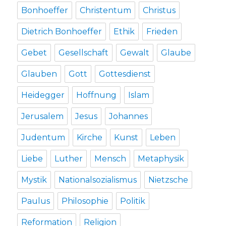
Bonhoeffer
Christentum
Christus
Dietrich Bonhoeffer
Ethik
Frieden
Gebet
Gesellschaft
Gewalt
Glaube
Glauben
Gott
Gottesdienst
Heidegger
Hoffnung
Islam
Jerusalem
Jesus
Johannes
Judentum
Kirche
Kunst
Leben
Liebe
Luther
Mensch
Metaphysik
Mystik
Nationalsozialismus
Nietzsche
Paulus
Philosophie
Politik
Reformation
Religion