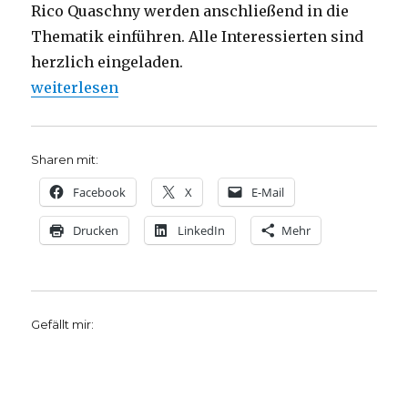
Rico Quaschny werden anschließend in die
Thematik einführen. Alle Interessierten sind
herzlich eingeladen.
„Wann bin ich auf dem Seilersee gerudert?“
weiterlesen
Sharen mit:
Facebook
X
E-Mail
Drucken
LinkedIn
Mehr
Gefällt mir: