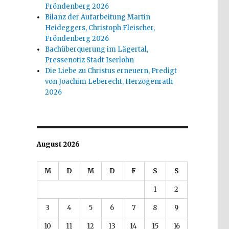
Fröndenberg 2026
Bilanz der Aufarbeitung Martin
Heideggers, Christoph Fleischer,
Fröndenberg 2026
Bachüberquerung im Lägertal,
Pressenotiz Stadt Iserlohn
Die Liebe zu Christus erneuern, Predigt
von Joachim Leberecht, Herzogenrath
2026
August 2026
M
D
M
D
F
S
S
1
2
3
4
5
6
7
8
9
10
11
12
13
14
15
16