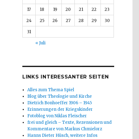
17
18
19
20
21
22
23
24
25
26
27
28
29
30
31
« Juli
LINKS INTERESSANTER SEITEN
Alles zum Thema Spiel
Blog über Theologie und Kirche
Dietrich Bonhoeffer 1906 – 1945
Erinnerungen der Kriegskinder
Fotoblog von Niklas Fleischer
frei und gleich – Texte, Rezensionen und
Kommentare von Markus Chmielorz
Hanns Dieter Hüsch, weitere Infos