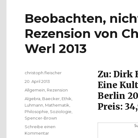
Beobachten, nich
Rezension von Chr
Werl 2013
Zu: Dirk 
Autor
christoph.fleischer
Veröffentlicht
20. April 2013
Eine Kul
am
Kategorien
Allgemein
,
Rezension
Berlin 2
Schlagwörter
Algebra
,
Baecker
,
Ethik
,
Preis: 34
Luhmann
,
Mathematik
,
Philosophie
,
Soziologie
,
Spencer-Brown
Schreibe einen
zu
Kommentar