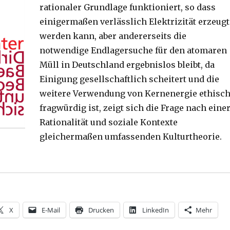
rationaler Grundlage funktioniert, so dass
einigermaßen verlässlich Elektrizität erzeugt
werden kann, aber andererseits die
notwendige Endlagersuche für den atomaren
Müll in Deutschland ergebnislos bleibt, da
Einigung gesellschaftlich scheitert und die
weitere Verwendung von Kernenergie ethisc
fragwürdig ist, zeigt sich die Frage nach eine
Rationalität und soziale Kontexte
gleichermaßen umfassenden Kulturtheorie.
cht berechnen. Rezension von Christoph Fleischer, Werl
X
E-Mail
Drucken
LinkedIn
Mehr