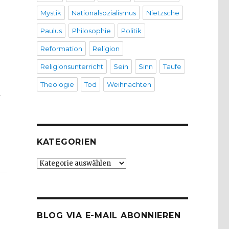
Mystik
Nationalsozialismus
Nietzsche
Paulus
Philosophie
Politik
Reformation
Religion
Religionsunterricht
Sein
Sinn
Taufe
Theologie
Tod
Weihnachten
h
r
KATEGORIEN
 2013“
Kategorien
BLOG VIA E-MAIL ABONNIEREN