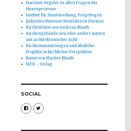
Hartmut Hegeler zu allen Fragen der
Hexenprozesse
Institut für Sinnforschung, Fragebogen
Jüdisches Museum Westfalen in Dorsten
Kirchenfotos von Andreas Blauth
Kirchengebäude neu oder anders nutzen
aus architektonischer Sicht
Kirchenumnutzungen und ähnliche
Projekte in kirchlicher Perspektive
Kunst von Marlies Blauth
MFK – Verlag
SOCIAL
Profil
Profil
von
von
christoph.fleischer1
ChristophFl
auf
auf
Facebook
Twitter
anzeigen
anzeigen