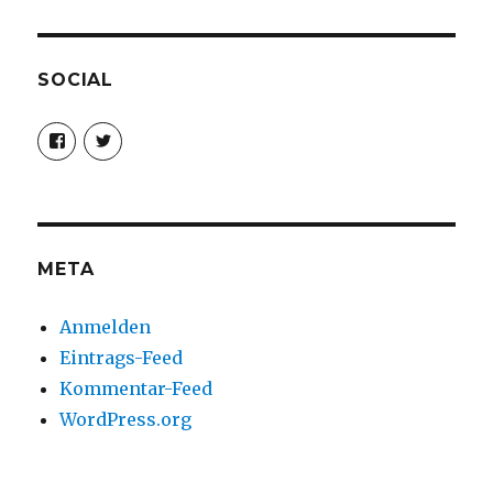
SOCIAL
Profil
Profil
von
von
christoph.fleischer1
ChristophFl
auf
auf
Facebook
Twitter
anzeigen
anzeigen
META
Anmelden
Eintrags-Feed
Kommentar-Feed
WordPress.org