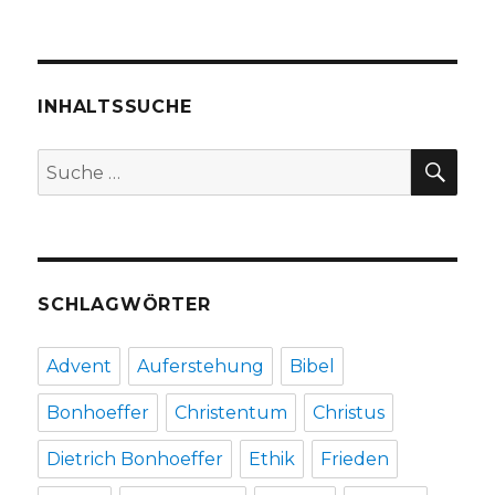
In
der
Gemeinde
ankommen,
Rezension
INHALTSSUCHE
von
Christoph
SU
Suche
Fleischer,
nach:
Werl
2014
SCHLAGWÖRTER
Advent
Auferstehung
Bibel
Bonhoeffer
Christentum
Christus
Dietrich Bonhoeffer
Ethik
Frieden