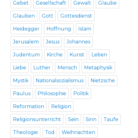
Gebet
Gesellschaft
Gewalt
Glaube
Glauben
Gott
Gottesdienst
Heidegger
Hoffnung
Islam
Jerusalem
Jesus
Johannes
Judentum
Kirche
Kunst
Leben
Liebe
Luther
Mensch
Metaphysik
Mystik
Nationalsozialismus
Nietzsche
Paulus
Philosophie
Politik
Reformation
Religion
Religionsunterricht
Sein
Sinn
Taufe
Theologie
Tod
Weihnachten