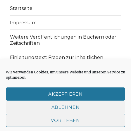
Startseite
Impressum
Weitere Veröffentlichungen in Büchern oder
Zeitschriften
Einleitungstext: Fragen zur inhaltlichen
Position der Homepage und zum Begriff des
„schwachen Glaubens“
Wir verwenden Cookies, um unsere Website und unseren Service zu
optimieren.
Einladung zur Mitarbeit: Rezensionen,
Aufsätze, Gedichte und Predigten
AKZEPTIEREN
Cookie-Richtlinie (EU)
ABLEHNEN
VORLIEBEN
Der schwache Glaube
Impressum
Stolz präsentiert
von WordPress