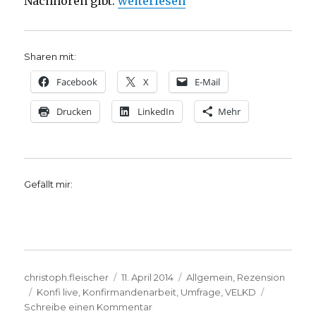
„In der Gemeinde ankommen, Rezen
Nachhören gibt.
weiterlesen
Sharen mit:
Facebook
X
E-Mail
Drucken
LinkedIn
Mehr
Gefällt mir:
Autor
Veröffentlicht
Kategorien
christoph.fleischer
11. April 2014
Allgemein
,
Rezension
Schlagwörter
am
Konfi live
,
Konfirmandenarbeit
,
Umfrage
,
VELKD
zu
Schreibe einen Kommentar