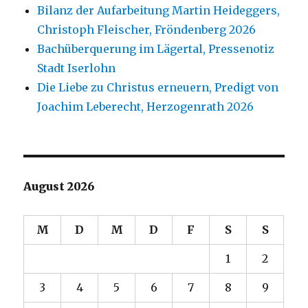
Bilanz der Aufarbeitung Martin Heideggers,
Christoph Fleischer, Fröndenberg 2026
Bachüberquerung im Lägertal, Pressenotiz
Stadt Iserlohn
Die Liebe zu Christus erneuern, Predigt von
Joachim Leberecht, Herzogenrath 2026
August 2026
M
D
M
D
F
S
S
1
2
3
4
5
6
7
8
9