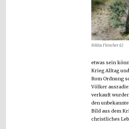
Niklas Fleischer (c)
etwas sein könnt
Krieg Alltag und
Rom Ordnung sc
Völker ausradie
verkauft wurden,
den unbekannte
Bild aus dem K
christliches Le