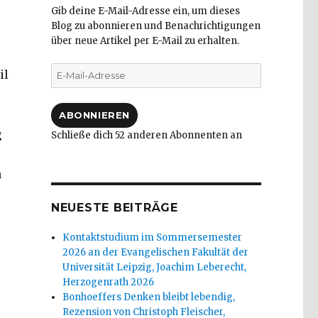
Gib deine E-Mail-Adresse ein, um dieses
Blog zu abonnieren und Benachrichtigungen
über neue Artikel per E-Mail zu erhalten.
E-
il
Mail-
Adresse
ABONNIEREN
g
Schließe dich 52 anderen Abonnenten an
n
NEUESTE BEITRÄGE
Kontaktstudium im Sommersemester
2026 an der Evangelischen Fakultät der
Universität Leipzig, Joachim Leberecht,
Herzogenrath 2026
leischer, Welver 2016“
Bonhoeffers Denken bleibt lebendig,
Rezension von Christoph Fleischer,