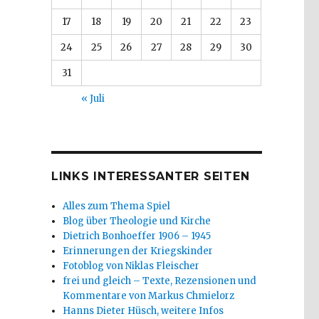
17
18
19
20
21
22
23
24
25
26
27
28
29
30
31
« Juli
LINKS INTERESSANTER SEITEN
Alles zum Thema Spiel
Blog über Theologie und Kirche
Dietrich Bonhoeffer 1906 – 1945
Erinnerungen der Kriegskinder
Fotoblog von Niklas Fleischer
frei und gleich – Texte, Rezensionen und
Kommentare von Markus Chmielorz
Hanns Dieter Hüsch, weitere Infos