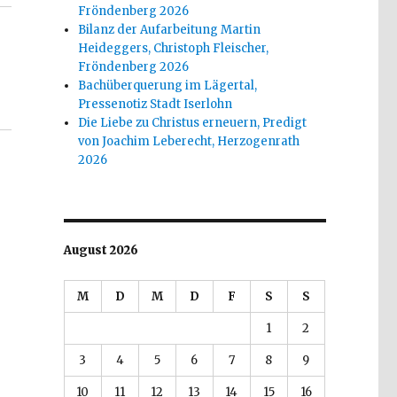
Fröndenberg 2026
Bilanz der Aufarbeitung Martin
Heideggers, Christoph Fleischer,
Fröndenberg 2026
Bachüberquerung im Lägertal,
Pressenotiz Stadt Iserlohn
Die Liebe zu Christus erneuern, Predigt
von Joachim Leberecht, Herzogenrath
2026
August 2026
M
D
M
D
F
S
S
1
2
3
4
5
6
7
8
9
10
11
12
13
14
15
16