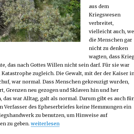
aus dem
Kriegswesen
verbreitet,
vielleicht auch, we
die Menschen gar
nicht zu denken
wagten, dass Krie
e, das nach Gottes Willen nicht sein darf. Für sie war
 Katastrophe zugleich. Die Gewalt, mit der der Kaiser i
huf, war normal. Dass Menschen gekreuzigt wurden,
rt, Grenzen neu gezogen und Sklaven hin und her
 das war Alltag, galt als normal. Darum gibt es auch für
n Verfasser des Epheserbriefes keine Hemmungen ein
riegshandwerk zu benutzen, um Hinweise auf
„Predigt über Epheser 6, 10-17, Christoph F
ben zu geben.
weiterlesen