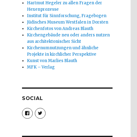
Hartmut Hegeler zu allen Fragen der
Hexenprozesse
Institut für Sinnforschung, Fragebogen
Jüdisches Museum Westfalen in Dorsten
Kirchenfotos von Andreas Blauth
Kirchengebäude neu oder anders nutzen
aus architektonischer Sicht
Kirchenumnutzungen und ähnliche
Projekte in kirchlicher Perspektive
Kunst von Marlies Blauth
MFK – Verlag
SOCIAL
Profil
Profil
von
von
christoph.fleischer1
ChristophFl
auf
auf
Facebook
Twitter
anzeigen
anzeigen