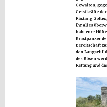
Epheser
Gewalten, gege
6,
Geistkräfte de
10-
Rüstung Gottes
17,
Christoph
ihr alles überw
Fleischer,
habt eure Hüft
Welver
Brustpanzer de
2016
Bereitschaft zu
den Langschild
des Bösen wer
Rettung und das