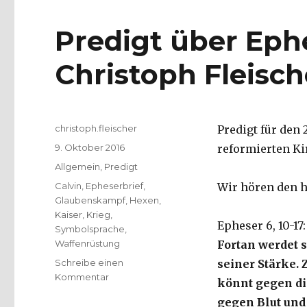
Predigt über Ephe
Christoph Fleisch
Autor
christoph.fleischer
Predigt für den 
Veröffentlicht
9. Oktober 2016
reformierten Ki
am
Kategorien
Allgemein
,
Predigt
Schlagwörter
Calvin
,
Epheserbrief
,
Wir hören den h
Glaubenskampf
,
Hexen
,
Kaiser
,
Krieg
,
Epheser 6, 10-17:
Symbolsprache
,
Waffenrüstung
Fortan werdet s
Schreibe einen
seiner Stärke. 
zu
Kommentar
könnt gegen di
Predigt
gegen Blut und
über