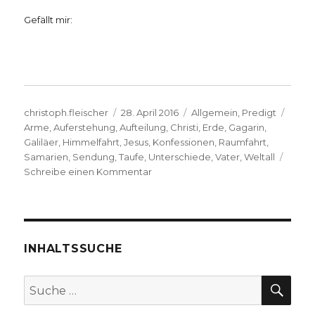
Gefällt mir:
Autor
Veröffentlicht
Kategorien
Schla
christoph.fleischer
28. April 2016
Allgemein
,
Predigt
am
Arme
,
Auferstehung
,
Aufteilung
,
Christi
,
Erde
,
Gagarin
,
Galiläer
,
Himmelfahrt
,
Jesus
,
Konfessionen
,
Raumfahrt
,
Samarien
,
Sendung
,
Taufe
,
Unterschiede
,
Vater
,
Weltall
zu
Schreibe einen Kommentar
Himmelfahrtspredigt
über
Apostelgeschichte
1,
3-
INHALTSSUCHE
11
SU
Suche
nach: