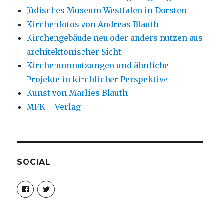
Jüdisches Museum Westfalen in Dorsten
Kirchenfotos von Andreas Blauth
Kirchengebäude neu oder anders nutzen aus
architektonischer Sicht
Kirchenumnutzungen und ähnliche
Projekte in kirchlicher Perspektive
Kunst von Marlies Blauth
MFK – Verlag
SOCIAL
Profil
Profil
von
von
christoph.fleischer1
ChristophFl
auf
auf
Facebook
Twitter