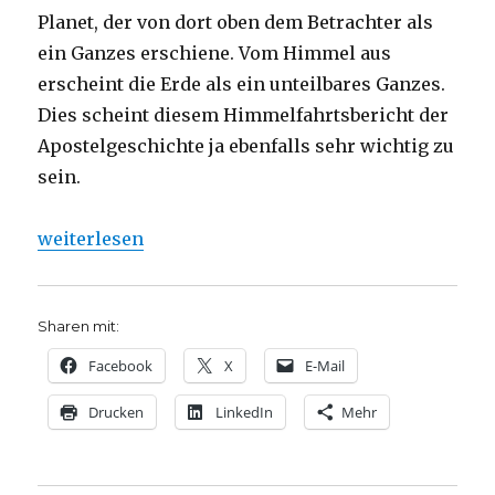
Planet, der von dort oben dem Betrachter als
ein Ganzes erschiene. Vom Himmel aus
erscheint die Erde als ein unteilbares Ganzes.
Dies scheint diesem Himmelfahrtsbericht der
Apostelgeschichte ja ebenfalls sehr wichtig zu
sein.
„Himmelfahrtspredigt über Apostelgeschichte 1, 3-1
weiterlesen
Sharen mit:
Facebook
X
E-Mail
Drucken
LinkedIn
Mehr