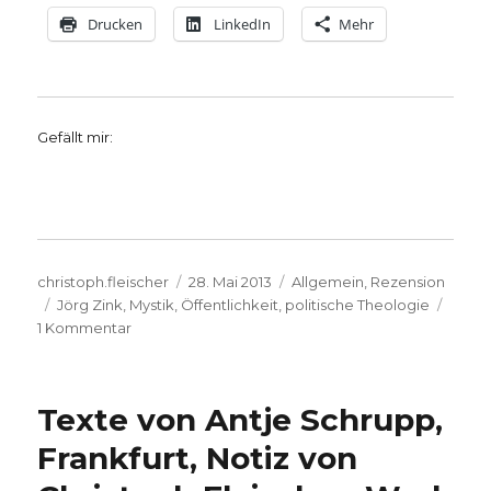
Drucken
LinkedIn
Mehr
Gefällt mir:
Autor
Veröffentlicht
Kategorien
christoph.fleischer
28. Mai 2013
Allgemein
,
Rezension
Schlagwörter
am
Jörg Zink
,
Mystik
,
Öffentlichkeit
,
politische Theologie
zu
1 Kommentar
Mystik,
Politik
und
Texte von Antje Schrupp,
Öffentlichkeit
–
Frankfurt, Notiz von
Dimensionen
der