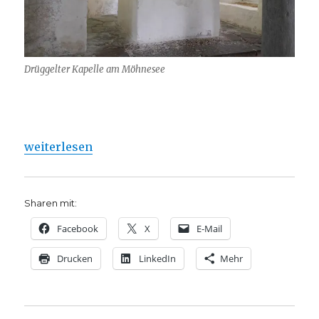
Drüggelter Kapelle am Möhnesee
„Zum Blog „der-schwache-glaube“ …“
weiterlesen
Sharen mit:
Facebook
X
E-Mail
Drucken
LinkedIn
Mehr