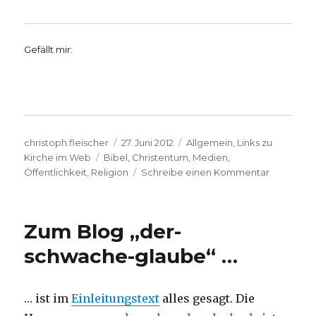
Gefällt mir:
Autor
Veröffentlicht
Kategorien
christoph.fleischer
27. Juni 2012
Allgemein
,
Links zu
Schlagwörter
am
Kirche im Web
Bibel
,
Christentum
,
Medien
,
zu
Öffentlichkeit
,
Religion
Schreibe einen Kommentar
Kirche
im
Web
Zum Blog „der-
2.0
schwache-glaube“ …
… ist im
Einleitungstext
alles gesagt. Die