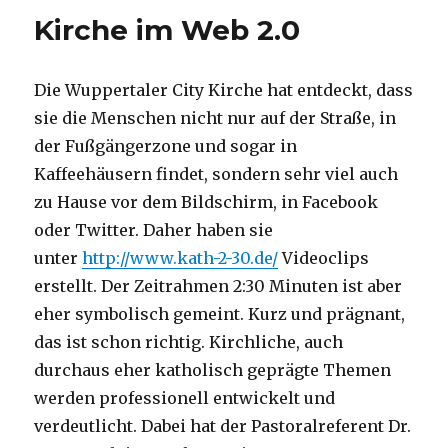
Antje
Kirche im Web 2.0
Schrupp,
Frankfurt,
Notiz
Die Wuppertaler City Kirche hat entdeckt, dass
von
Christoph
sie die Menschen nicht nur auf der Straße, in
Fleischer,
der Fußgängerzone und sogar in
Werl
Kaffeehäusern findet, sondern sehr viel auch
2012
zu Hause vor dem Bildschirm, in Facebook
oder Twitter. Daher haben sie
unter
http://www.kath-2-30.de/
Videoclips
erstellt. Der Zeitrahmen 2:30 Minuten ist aber
eher symbolisch gemeint. Kurz und prägnant,
das ist schon richtig. Kirchliche, auch
durchaus eher katholisch geprägte Themen
werden professionell entwickelt und
verdeutlicht. Dabei hat der Pastoralreferent Dr.