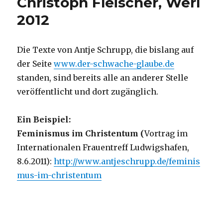
Christoph Fleischer, Werl
Arbeit
2012
von
Jörg
Zink,
Die Texte von Antje Schrupp, die bislang auf
Rezension
von
der Seite
www.der-schwache-glaube.de
Christoph
standen, sind bereits alle an anderer Stelle
Fleischer,
veröffentlicht und dort zugänglich.
Werl
2013
Ein Beispiel:
Feminismus im Christentum (
Vortrag im
Internationalen Frauentreff Ludwigshafen,
8.6.2011):
http://www.antjeschrupp.de/feminis
mus-im-christentum