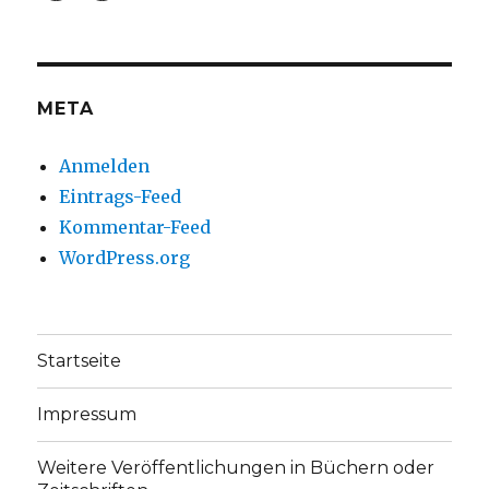
christoph.fleischer1
ChristophFl
auf
auf
Facebook
Twitter
anzeigen
anzeigen
META
Anmelden
Eintrags-Feed
Kommentar-Feed
WordPress.org
Startseite
Impressum
Weitere Veröffentlichungen in Büchern oder