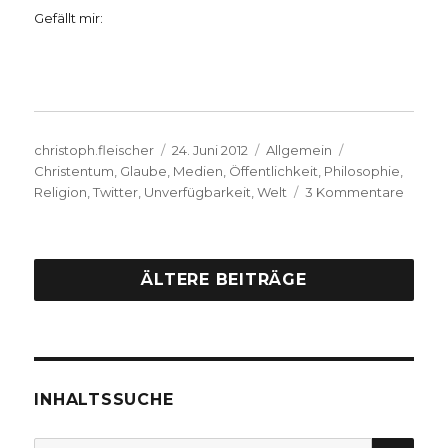
Gefällt mir:
Autor
Veröffentlicht
Kategorien
Schlagwörter
christoph.fleischer
24. Juni 2012
Allgemein
am
Christentum
,
Glaube
,
Medien
,
Öffentlichkeit
,
Philosophie
,
zu
Religion
,
Twitter
,
Unverfügbarkeit
,
Welt
3 Kommentare
Zum
Blog
„der-
schwa
ÄLTERE BEITRÄGE
glaube
…
INHALTSSUCHE
SU