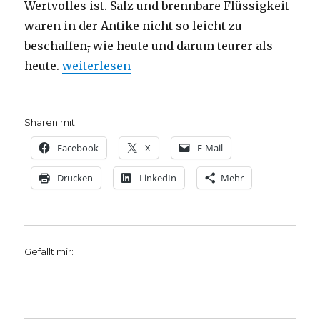
Wertvolles ist. Salz und brennbare Flüssigkeit
waren in der Antike nicht so leicht zu
beschaffen
,
wie heute und darum teurer als
„Predigt über Matthäus 5, 13-16 mit drei Zita
heute.
weiterlesen
Sharen mit:
Facebook
X
E-Mail
Drucken
LinkedIn
Mehr
Gefällt mir: