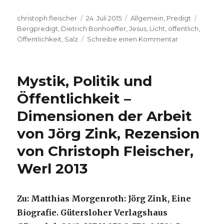
Autor
Veröffentlicht
Kategorien
Schlag
christoph.fleischer
24. Juli 2015
Allgemein
,
Predigt
am
Bergpredigt
,
Dietrich Bonhoeffer
,
Jesus
,
Licht
,
öffentlich
,
zu
Öffentlichkeit
,
Salz
Schreibe einen Kommentar
Predigt
über
Matthäus
Mystik, Politik und
5,
13-
Öffentlichkeit –
16
Dimensionen der Arbeit
mit
drei
von Jörg Zink, Rezension
Zitaten
von
von Christoph Fleischer,
Dietrich
Werl 2013
Bonhoeffer,
Christoph
Fleischer,
Welver
Zu: Matthias Morgenroth: Jörg Zink, Eine
2015
Biografie. Gütersloher Verlagshaus