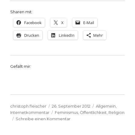
Sharen mit:
Facebook
X
E-Mail
Drucken
LinkedIn
Mehr
Gefällt mir:
Autor
Veröffentlicht
Kategorien
christoph.fleischer
26. September 2012
Allgemein
,
am
Schlagwörter
Internetkommentar
Feminismus
,
Öffentlichkeit
,
Religion
zu
Schreibe einen Kommentar
Texte
von