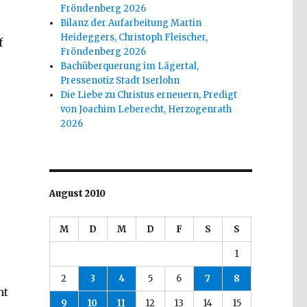
Fröndenberg 2026
Bilanz der Aufarbeitung Martin
Heideggers, Christoph Fleischer,
f
Fröndenberg 2026
Bachüberquerung im Lägertal,
Pressenotiz Stadt Iserlohn
Die Liebe zu Christus erneuern, Predigt
von Joachim Leberecht, Herzogenrath
2026
August 2010
s
M
D
M
D
F
S
S
1
2
3
4
5
6
7
8
ht
9
10
11
12
13
14
15