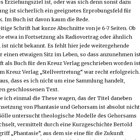
s Erziehungsziel ist, oder was sich denn sonst dazu
ng ist sicherlich ein geeignetes Erprobungsfeld für
k. Im Buch ist davon kaum die Rede.
eitige Schrift hat kurze Abschnitte von je 6-7 Seiten. Ob
te etwa in Fortsetzung als Radiovortrag oder ähnlich
ist nicht bekannt. Es fehlt hier jede weitergehende
r einen etwaigen Sitz im Leben, so dass anzunehmen ist
ft als Buch für den Kreuz Verlag geschrieben worden ist
m Kreuz Verlag „Stellvertretung“ war recht erfolgreich.
 aus, dass es ich nicht um eine Sammlung handelt,
en geschlossenen Text.
 ich einmal die These wagen, das der Titel daneben
ichsetzung von Phantasie und Gehorsam ist absolut nicht
. Sölle untersucht theologische Modelle des Gehorsams
chselt, vermittelt durch eine Kurzgeschichte Bertold
iff „Phantasie“, aus dem sie eine für die Zukunft