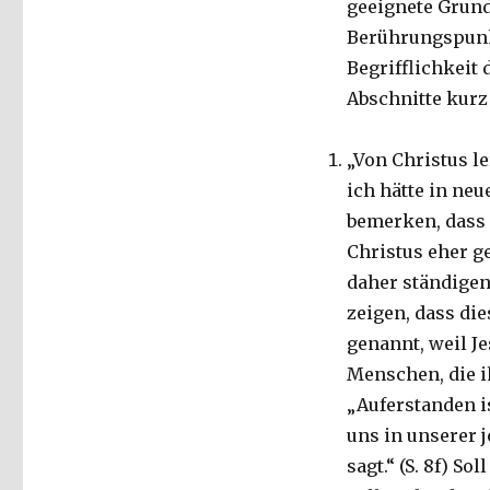
geeignete Grund
Berührungspunk
Begrifflichkeit 
Abschnitte kurz
„Von Christus le
ich hätte in ne
bemerken, dass 
Christus eher g
daher ständigen
zeigen, dass die
genannt, weil J
Menschen, die i
„Auferstanden i
uns in unserer 
sagt.“ (S. 8f) S