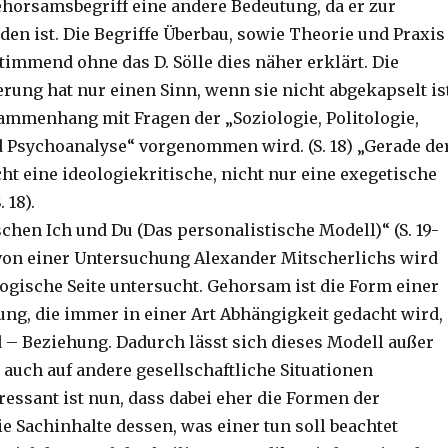
orsamsbegriff eine andere Bedeutung, da er zur
den ist. Die Begriffe Überbau, sowie Theorie und Praxis
timmend ohne das D. Sölle dies näher erklärt. Die
rung hat nur einen Sinn, wenn sie nicht abgekapselt ist
mmenhang mit Fragen der „Soziologie, Politologie,
 Psychoanalyse“ vorgenommen wird. (S. 18) „Gerade de
t eine ideologiekritische, nicht nur eine exegetische
 18).
hen Ich und Du (Das personalistische Modell)“ (S. 19-
von einer Untersuchung Alexander Mitscherlichs wird
ogische Seite untersucht. Gehorsam ist die Form einer
ung, die immer in einer Art Abhängigkeit gedacht wird,
d – Beziehung. Dadurch lässt sich dieses Modell außer
e auch auf andere gesellschaftliche Situationen
ressant ist nun, dass dabei eher die Formen der
e Sachinhalte dessen, was einer tun soll beachtet