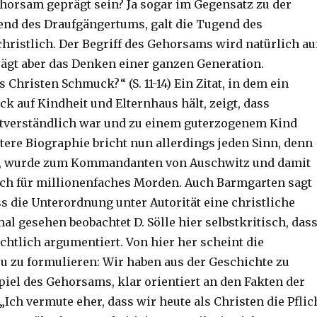
ehorsam geprägt sein? Ja sogar im Gegensatz zu der
nd des Draufgängertums, galt die Tugend des
hristlich. Der Begriff des Gehorsams wird natürlich au
rägt aber das Denken einer ganzen Generation.
Christen Schmuck?“ (S. 11-14) Ein Zitat, in dem ein
k auf Kindheit und Elternhaus hält, zeigt, dass
tverständlich war und zu einem guterzogenem Kind
tere Biographie bricht nun allerdings jeden Sinn, denn
te, wurde zum Kommandanten von Auschwitz und damit
ch für millionenfaches Morden. Auch Barmgarten sagt
s die Unterordnung unter Autorität eine christliche
al gesehen beobachtet D. Sölle hier selbstkritisch, das
chtlich argumentiert. Von hier her scheint die
 zu formulieren: Wir haben aus der Geschichte zu
piel des Gehorsams, klar orientiert an den Fakten der
„Ich vermute eher, dass wir heute als Christen die Pflic