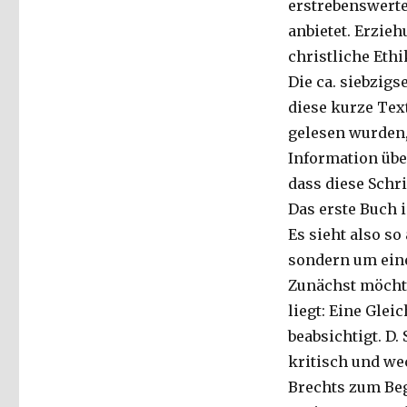
erstrebenswerte
anbietet.
Erziehu
christliche Ethi
Die ca. siebzigs
diese kurze Tex
gelesen wurden, 
Information übe
dass diese Schri
Das erste Buch i
Es sieht also so
sondern um ein
Zunächst möchte
liegt: Eine Gle
beabsichtigt. D
kritisch und we
Brechts zum Begr