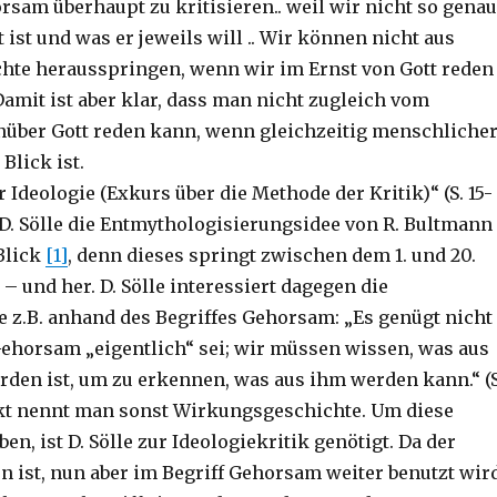
rsam überhaupt zu kritisieren.. weil wir nicht so genau
 ist und was er jeweils will .. Wir können nicht aus
hte herausspringen, wenn wir im Ernst von Gott reden
 Damit ist aber klar, dass man nicht zugleich vom
über Gott reden kann, wenn gleichzeitig menschliche
lick ist.
Ideologie (Exkurs über die Methode der Kritik)“ (S. 15-
 D. Sölle die Entmythologisierungsidee von R. Bultmann
Blick
[1]
, denn dieses springt zwischen dem 1. und 20.
– und her. D. Sölle interessiert dagegen die
e z.B. anhand des Begriffes Gehorsam: „Es genügt nicht
Gehorsam „eigentlich“ sei; wir müssen wissen, was aus
en ist, um zu erkennen, was aus ihm werden kann.“ (S
kt nennt man sonst Wirkungsgeschichte. Um diese
ben, ist D. Sölle zur Ideologiekritik genötigt. Da der
n ist, nun aber im Begriff Gehorsam weiter benutzt wird