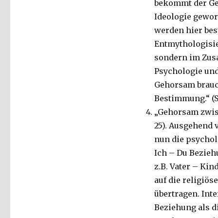
bekommt der Geh
Ideologie gewor
werden hier bes
Entmythologisie
sondern im Zusa
Psychologie und
Gehorsam brauch
Bestimmung.“ (S.
„Gehorsam zwisc
25). Ausgehend 
nun die psychol
Ich – Du Bezieh
z.B. Vater – Kin
auf die religiös
übertragen. Inte
Beziehung als di