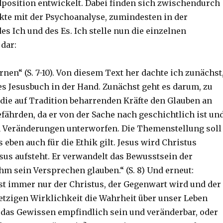
position entwickelt. Dabei finden sich zwischendurch
te mit der Psychoanalyse, zumindesten in der
des Ich und des Es. Ich stelle nun die einzelnen
 dar:
rnen“ (S. 7-10). Von diesem Text her dachte ich zunächst
ues Jesusbuch in der Hand. Zunächst geht es darum, zu
die auf Tradition beharrenden Kräfte den Glauben an
efährden, da er von der Sache nach geschichtlich ist un
 Veränderungen unterworfen. Die Themenstellung soll
s eben auch für die Ethik gilt. Jesus wird Christus
esus aufsteht. Er verwandelt das Bewusstsein der
hm sein Versprechen glauben.“ (S. 8) Und erneut:
st immer nur der Christus, der Gegenwart wird und der
jetzigen Wirklichkeit die Wahrheit über unser Leben
oll das Gewissen empfindlich sein und veränderbar, oder