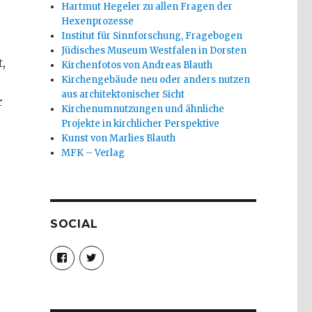
Hartmut Hegeler zu allen Fragen der
Hexenprozesse
Institut für Sinnforschung, Fragebogen
Jüdisches Museum Westfalen in Dorsten
,
Kirchenfotos von Andreas Blauth
Kirchengebäude neu oder anders nutzen
aus architektonischer Sicht
r
Kirchenumnutzungen und ähnliche
Projekte in kirchlicher Perspektive
Kunst von Marlies Blauth
MFK – Verlag
SOCIAL
Profil
Profil
von
von
christoph.fleischer1
ChristophFl
auf
auf
Facebook
Twitter
anzeigen
anzeigen