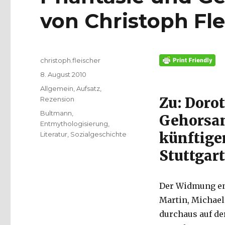
von Christoph Fle
Autor
christoph.fleischer
Veröffentlicht
8. August 2010
am
Kategorien
Allgemein
,
Aufsatz
,
Zu: Doro
Rezension
Schlagwörter
Bultmann
,
Gehorsam
Entmythologisierung
,
künftige
Literatur
,
Sozialgeschichte
Stuttgart
Der Widmung ent
Martin, Michael 
durchaus auf de