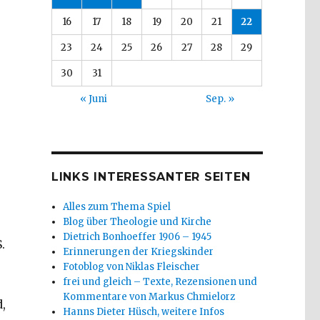
16
17
18
19
20
21
22
23
24
25
26
27
28
29
30
31
r
« Juni
Sep. »
LINKS INTERESSANTER SEITEN
Alles zum Thema Spiel
Blog über Theologie und Kirche
Dietrich Bonhoeffer 1906 – 1945
.
Erinnerungen der Kriegskinder
Fotoblog von Niklas Fleischer
frei und gleich – Texte, Rezensionen und
Kommentare von Markus Chmielorz
,
Hanns Dieter Hüsch, weitere Infos