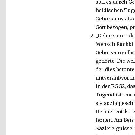
soll es durch G
heldischen Tuge
Gehorsams als c
Gott bezogen, p
„Gehorsam – des 
Mensch Rückblic
Gehorsam selbs
gehörte. Die wei
der dies beton
mitverantwortli
in der RGG2, das
Tugend ist. Form
sie sozialgeschi
Hermeneutik neu
lernen. Am Beis
Naziereignisse: 