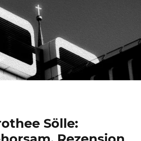
othee Sölle:
ehorsam, Rezension