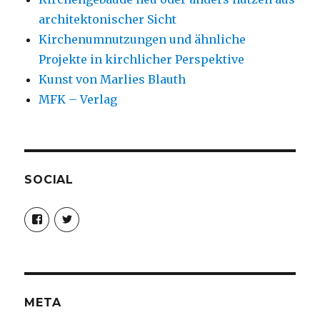
architektonischer Sicht
Kirchenumnutzungen und ähnliche
Projekte in kirchlicher Perspektive
Kunst von Marlies Blauth
MFK – Verlag
SOCIAL
Profil
Profil
von
von
christoph.fleischer1
ChristophFl
auf
auf
Facebook
Twitter
anzeigen
anzeigen
META