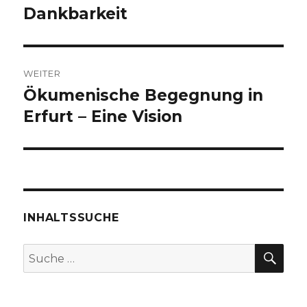
Dankbarkeit
Vorheriger
Beitrag:
WEITER
Ökumenische Begegnung in
Nächster
Beitrag:
Erfurt – Eine Vision
INHALTSSUCHE
SU
Suche
nach: