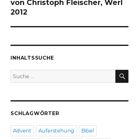
Beitrag:
von Christoph Fleischer, Werl
2012
INHALTSSUCHE
SU
Suche
nach:
SCHLAGWÖRTER
Advent
Auferstehung
Bibel