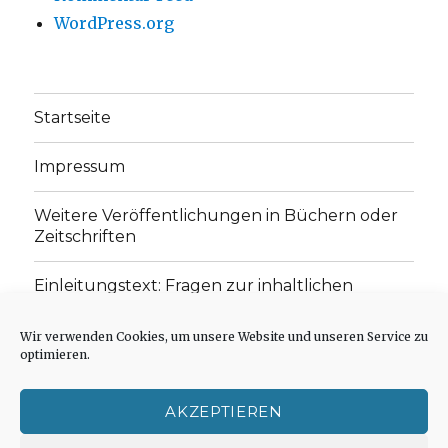
WordPress.org
Startseite
Impressum
Weitere Veröffentlichungen in Büchern oder
Zeitschriften
Einleitungstext: Fragen zur inhaltlichen
Position der Homepage und zum Begriff des
„schwachen Glaubens“
Wir verwenden Cookies, um unsere Website und unseren Service zu
optimieren.
Einladung zur Mitarbeit: Rezensionen,
Aufsätze, Gedichte und Predigten
AKZEPTIEREN
Cookie-Richtlinie (EU)