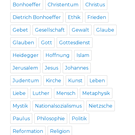
Bonhoeffer
Christentum
Christus
Dietrich Bonhoeffer
Ethik
Frieden
Gebet
Gesellschaft
Gewalt
Glaube
Glauben
Gott
Gottesdienst
Heidegger
Hoffnung
Islam
Jerusalem
Jesus
Johannes
Judentum
Kirche
Kunst
Leben
Liebe
Luther
Mensch
Metaphysik
Mystik
Nationalsozialismus
Nietzsche
Paulus
Philosophie
Politik
Reformation
Religion