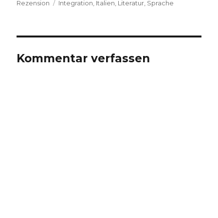
Schlagwörter
am
Rezension
Integration
,
Italien
,
Literatur
,
Sprache
Kommentar verfassen