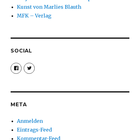
Kunst von Marlies Blauth
MFK – Verlag
SOCIAL
Profil
Profil
von
von
christoph.fleischer1
ChristophFl
auf
auf
Facebook
Twitter
anzeigen
anzeigen
META
Anmelden
Eintrags-Feed
Kommentar-Feed