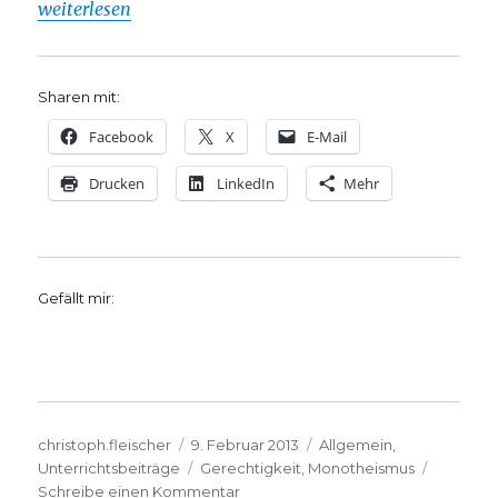
„Unterrichtsergebnisse zum Thema „Gerechtigkeit und Gla
weiterlesen
Sharen mit:
Facebook
X
E-Mail
Drucken
LinkedIn
Mehr
Gefällt mir:
Autor
Veröffentlicht
Kategorien
christoph.fleischer
9. Februar 2013
Allgemein
,
am
Schlagwörter
Unterrichtsbeiträge
Gerechtigkeit
,
Monotheismus
zu
Schreibe einen Kommentar