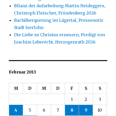
Bilanz der Aufarbeitung Martin Heideggers,
Christoph Fleischer, Fröndenberg 2026
Bachüberquerung im Lägertal, Pressenotiz
Stadt Iserlohn
Die Liebe zu Christus erneuern, Predigt von
Joachim Leberecht, Herzogenrath 2026
Februar 2013
M
D
M
D
F
S
S
1
2
3
4
5
6
7
8
9
10