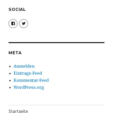
SOCIAL
Profil
Profil
von
von
christoph.fleischer1
ChristophFl
auf
auf
Facebook
Twitter
anzeigen
anzeigen
META
Anmelden
Eintrags-Feed
Kommentar-Feed
WordPress.org
Startseite