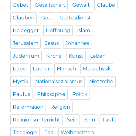
Gebet
Gesellschaft
Gewalt
Glaube
Glauben
Gott
Gottesdienst
Heidegger
Hoffnung
Islam
Jerusalem
Jesus
Johannes
Judentum
Kirche
Kunst
Leben
Liebe
Luther
Mensch
Metaphysik
Mystik
Nationalsozialismus
Nietzsche
Paulus
Philosophie
Politik
Reformation
Religion
Religionsunterricht
Sein
Sinn
Taufe
Theologie
Tod
Weihnachten