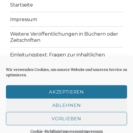
Startseite
Impressum
Weitere Veröffentlichungen in Büchern oder
Zeitschriften
Einleitungstext: Fragen zur inhaltlichen
Position der Homepage und zum Begriff des
„schwachen Glaubens“
Wir verwenden Cookies, um unsere Website und unseren Service zu
optimieren.
Einladung zur Mitarbeit: Rezensionen,
Aufsätze, Gedichte und Predigten
AKZEPTIEREN
Cookie-Richtlinie (EU)
ABLEHNEN
VORLIEBEN
Der schwache Glaube
Impressum
Stolz präsentiert
von WordPress
Cookie-Richtlinie
Impressum
Impressum