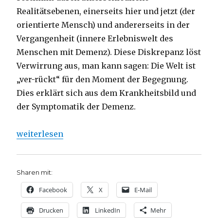
Realitätsebenen, einerseits hier und jetzt (der
orientierte Mensch) und andererseits in der
Vergangenheit (innere Erlebniswelt des
Menschen mit Demenz). Diese Diskrepanz löst
Verwirrung aus, man kann sagen: Die Welt ist
„ver-rückt“ für den Moment der Begegnung.
Dies erklärt sich aus dem Krankheitsbild und
der Symptomatik der Demenz.
„Demenz und Validation, Stichworte aus einem Vor
weiterlesen
Sharen mit:
Facebook
X
E-Mail
Drucken
LinkedIn
Mehr