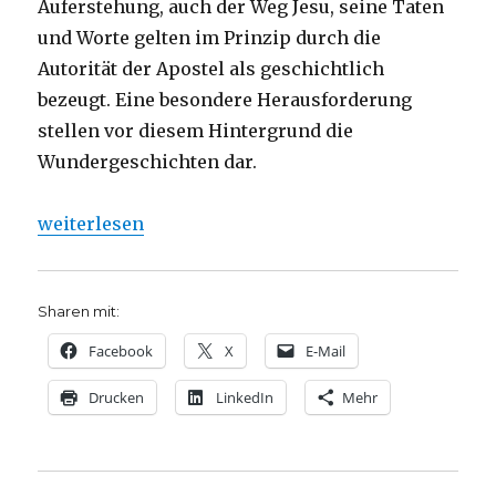
Auferstehung, auch der Weg Jesu, seine Taten
und Worte gelten im Prinzip durch die
Autorität der Apostel als geschichtlich
bezeugt. Eine besondere Herausforderung
stellen vor diesem Hintergrund die
Wundergeschichten dar.
„Staunen und Wundern – mit der Bibel, Rezension v
weiterlesen
Sharen mit:
Facebook
X
E-Mail
Drucken
LinkedIn
Mehr