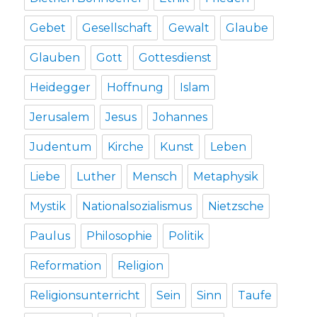
Gebet
Gesellschaft
Gewalt
Glaube
Glauben
Gott
Gottesdienst
Heidegger
Hoffnung
Islam
Jerusalem
Jesus
Johannes
Judentum
Kirche
Kunst
Leben
Liebe
Luther
Mensch
Metaphysik
Mystik
Nationalsozialismus
Nietzsche
Paulus
Philosophie
Politik
Reformation
Religion
Religionsunterricht
Sein
Sinn
Taufe