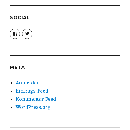
SOCIAL
Profil
Profil
von
von
christoph.fleischer1
ChristophFl
auf
auf
Facebook
Twitter
anzeigen
anzeigen
META
Anmelden
Eintrags-Feed
Kommentar-Feed
WordPress.org