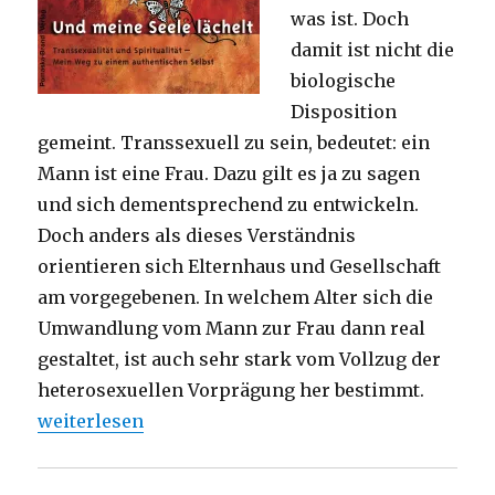
was ist. Doch
damit ist nicht die
biologische
Disposition
gemeint. Transsexuell zu sein, bedeutet: ein
Mann ist eine Frau. Dazu gilt es ja zu sagen
und sich dementsprechend zu entwickeln.
Doch anders als dieses Verständnis
orientieren sich Elternhaus und Gesellschaft
am vorgegebenen. In welchem Alter sich die
Umwandlung vom Mann zur Frau dann real
gestaltet, ist auch sehr stark vom Vollzug der
heterosexuellen Vorprägung her bestimmt.
„Mehr als nur ein Kleiderwechsel, Rezension von C
weiterlesen