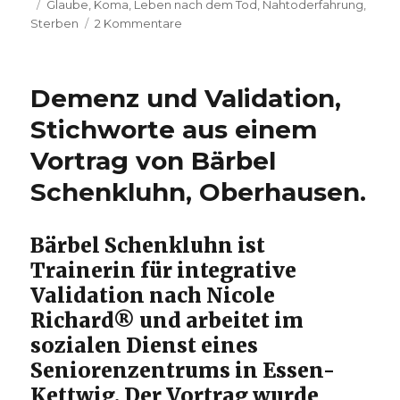
Schlagwörter
am
Glaube
,
Koma
,
Leben nach dem Tod
,
Nahtoderfahrung
,
zu
Sterben
2 Kommentare
Einmal
in
den
Demenz und Validation,
Himmel
–
Stichworte aus einem
und
Vortrag von Bärbel
wieder
zurück,
Schenkluhn, Oberhausen.
Rezension
von
Christoph
Bärbel Schenkluhn ist
Fleischer,
Trainerin für integrative
Werl
2013
Validation nach Nicole
Richard® und arbeitet im
sozialen Dienst eines
Seniorenzentrums in Essen-
Kettwig. Der Vortrag wurde