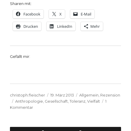
Sharen mit:
Facebook
X
E-Mail
Drucken
LinkedIn
Mehr
Gefällt mir:
Autor
Veröffentlicht
Kategorien
christoph.fleischer
19. März 2013
Allgemein
,
Rezension
Schlagwörter
am
Anthropologie
,
Gesellschaft
,
Toleranz
,
Vielfalt
1
zu
Kommentar
Mehr
als
nur