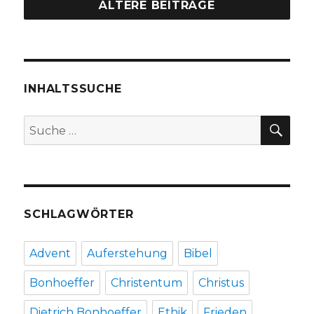
ein
ÄLTERE BEITRÄGE
Kleiderwechsel,
Rezension
von
Christoph
Fleischer,
INHALTSSUCHE
Werl
2013
SU
Suche
nach:
SCHLAGWÖRTER
Advent
Auferstehung
Bibel
Bonhoeffer
Christentum
Christus
Dietrich Bonhoeffer
Ethik
Frieden