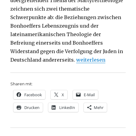
übergreifenden Thema der Märtyrertheologie
zeichnen sich zwei thematische
Schwerpunkte ab: die Beziehungen zwischen
Bonhoeffers Lebenszeugnis und der
lateinamerikanischen Theologie der
Befreiung einerseits und Bonhoeffers
Widerstand gegen die Verfolgung der Juden in
„Leben mit Dietrich Bon
Deutschland andererseits.
weiterlesen
Sharen mit:
Facebook
X
E-Mail
Drucken
LinkedIn
Mehr