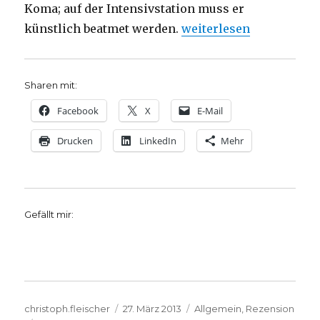
Koma; auf der Intensivstation muss er
„Einmal in den Himmel 
künstlich beatmet werden.
weiterlesen
Sharen mit:
Facebook
X
E-Mail
Drucken
LinkedIn
Mehr
Gefällt mir:
Autor
Veröffentlicht
Kategorien
christoph.fleischer
27. März 2013
Allgemein
,
Rezension