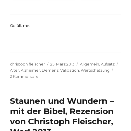
Gefällt mir:
Autor
Veröffentlicht
Kategorien
Schla
christoph.fleischer
25. März 2013
Allgemein
,
Aufsatz
am
Alter
,
Alzheimer
,
Demenz
,
Validation
,
Wertschätzung
zu
2 Kommentare
Demenz
und
Validation,
Staunen und Wundern –
Stichworte
aus
mit der Bibel, Rezension
einem
von Christoph Fleischer,
Vortrag
von