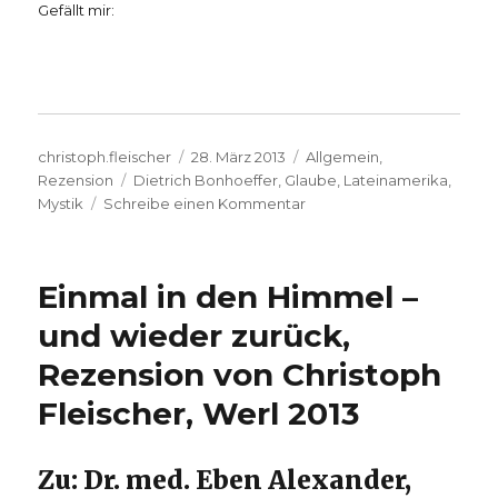
Gefällt mir:
Autor
Veröffentlicht
Kategorien
christoph.fleischer
28. März 2013
Allgemein
,
Schlagwörter
am
Rezension
Dietrich Bonhoeffer
,
Glaube
,
Lateinamerika
,
zu
Mystik
Schreibe einen Kommentar
Leben
mit
Dietrich
Einmal in den Himmel –
Bonhoeffer,
Rezension
und wieder zurück,
von
Rezension von Christoph
Christian
Löhr,
Fleischer, Werl 2013
Brandenburg
2012
Zu: Dr. med. Eben Alexander,