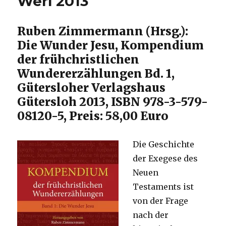
Werl 2013
Bärbel
Schenkluhn,
Oberhausen.
Ruben Zimmermann (Hrsg.):
Die Wunder Jesu, Kompendium
der frühchristlichen
Wundererzählungen Bd. 1,
Gütersloher Verlagshaus
Gütersloh 2013, ISBN 978-3-579-
08120-5, Preis: 58,00 Euro
Die Geschichte
der Exegese des
Neuen
Testaments ist
von der Frage
nach der