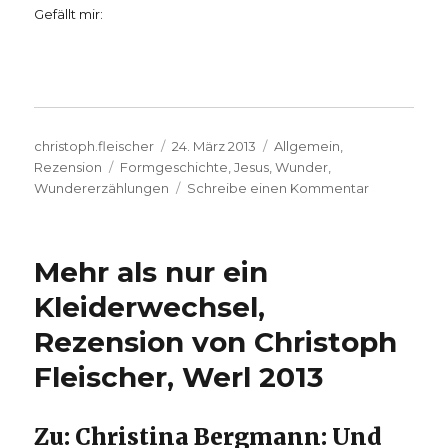
Gefällt mir:
Autor
Veröffentlicht
Kategorien
christoph.fleischer
24. März 2013
Allgemein
,
Schlagwörter
am
Rezension
Formgeschichte
,
Jesus
,
Wunder
,
zu
Wundererzählungen
Schreibe einen Kommentar
Staunen
und
Wundern
Mehr als nur ein
–
mit
Kleiderwechsel,
der
Rezension von Christoph
Bibel,
Rezension
Fleischer, Werl 2013
von
Christoph
Fleischer,
Zu: Christina Bergmann: Und
Werl