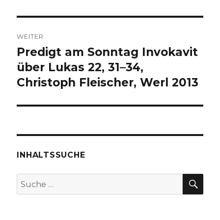
WEITER
Predigt am Sonntag Invokavit
Nächster
Beitrag:
über Lukas 22, 31–34,
Christoph Fleischer, Werl 2013
INHALTSSUCHE
SU
Suche
nach: