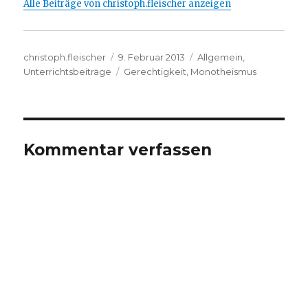
Alle Beiträge von christoph.fleischer anzeigen
Autor
Veröffentlicht
Kategorien
christoph.fleischer
9. Februar 2013
Allgemein
,
am
Schlagwörter
Unterrichtsbeiträge
Gerechtigkeit
,
Monotheismus
Kommentar verfassen