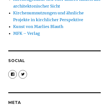
architektonischer Sicht
Kirchenumnutzungen und ähnliche
Projekte in kirchlicher Perspektive
Kunst von Marlies Blauth
MFK – Verlag
SOCIAL
Profil
Profil
von
von
christoph.fleischer1
ChristophFl
auf
auf
Facebook
Twitter
anzeigen
anzeigen
META