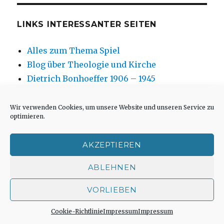
LINKS INTERESSANTER SEITEN
Alles zum Thema Spiel
Blog über Theologie und Kirche
Dietrich Bonhoeffer 1906 – 1945
Erinnerungen der Kriegskinder
Fotoblog von Niklas Fleischer
Wir verwenden Cookies, um unsere Website und unseren Service zu
optimieren.
frei und gleich – Texte, Rezensionen und
Kommentare von Markus Chmielorz
AKZEPTIEREN
Hanns Dieter Hüsch, weitere Infos
Hartmut Hegeler zu allen Fragen der
ABLEHNEN
Hexenprozesse
VORLIEBEN
Institut für Sinnforschung, Fragebogen
Jüdisches Museum Westfalen in Dorsten
Cookie-Richtlinie
Impressum
Impressum
Kirchenfotos von Andreas Blauth