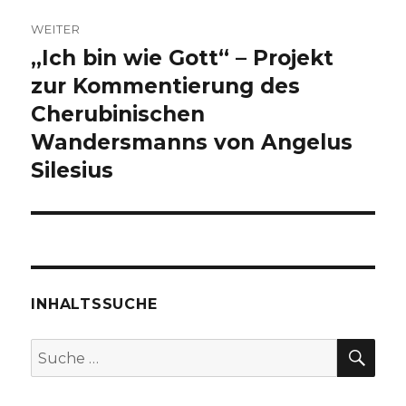
WEITER
„Ich bin wie Gott“ – Projekt
Nächster
Beitrag:
zur Kommentierung des
Cherubinischen
Wandersmanns von Angelus
Silesius
INHALTSSUCHE
SU
Suche
nach: