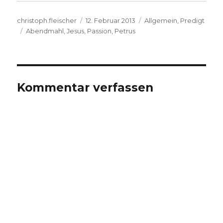
Autor
Veröffentlicht
Kategorien
christoph.fleischer
12. Februar 2013
Allgemein
,
Predigt
Schlagwörter
am
Abendmahl
,
Jesus
,
Passion
,
Petrus
Kommentar verfassen