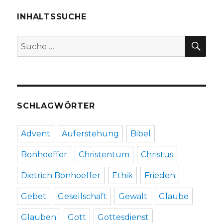
Rezension
von
INHALTSSUCHE
Christoph
Fleischer,
SU
Suche
Werl
nach:
2013
SCHLAGWÖRTER
Advent
Auferstehung
Bibel
Bonhoeffer
Christentum
Christus
Dietrich Bonhoeffer
Ethik
Frieden
Gebet
Gesellschaft
Gewalt
Glaube
Glauben
Gott
Gottesdienst