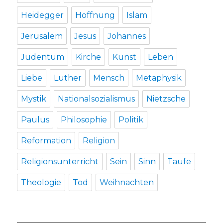
Heidegger
Hoffnung
Islam
Jerusalem
Jesus
Johannes
Judentum
Kirche
Kunst
Leben
Liebe
Luther
Mensch
Metaphysik
Mystik
Nationalsozialismus
Nietzsche
Paulus
Philosophie
Politik
Reformation
Religion
Religionsunterricht
Sein
Sinn
Taufe
Theologie
Tod
Weihnachten