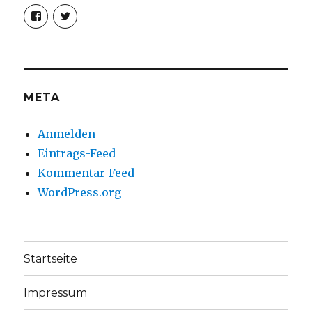
Profil
Profil
von
von
christoph.fleischer1
ChristophFl
auf
auf
Facebook
Twitter
anzeigen
anzeigen
META
Anmelden
Eintrags-Feed
Kommentar-Feed
WordPress.org
Startseite
Impressum