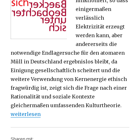
funktioniert, so dass
einigermaßen
verlässlich
Elektrizität erzeugt
werden kann, aber
andererseits die
notwendige Endlagersuche für den atomaren
Müll in Deutschland ergebnislos bleibt, da
Einigung gesellschaftlich scheitert und die
weitere Verwendung von Kernenergie ethisch
fragwürdig ist, zeigt sich die Frage nach einer
Rationalität und soziale Kontexte
gleichermaßen umfassenden Kulturtheorie.
„Beobachten, nicht berechnen. Rezension von Chris
weiterlesen
Sharen mit: