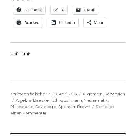
Facebook
X
E-Mail
Drucken
LinkedIn
Mehr
Gefällt mir:
Autor
Veröffentlicht
Kategorien
christoph.fleischer
20. April 2013
Allgemein
,
Rezension
Schlagwörter
am
Algebra
,
Baecker
,
Ethik
,
Luhmann
,
Mathematik
,
Philosophie
,
Soziologie
,
Spencer-Brown
Schreibe
zu
einen Kommentar
Beobachten,
nicht
berechnen.