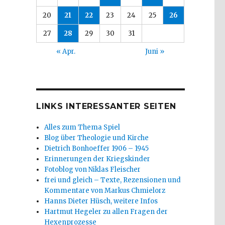
20
21
22
23
24
25
26
27
28
29
30
31
« Apr.
Juni »
LINKS INTERESSANTER SEITEN
Alles zum Thema Spiel
Blog über Theologie und Kirche
Dietrich Bonhoeffer 1906 – 1945
Erinnerungen der Kriegskinder
Fotoblog von Niklas Fleischer
frei und gleich – Texte, Rezensionen und
Kommentare von Markus Chmielorz
Hanns Dieter Hüsch, weitere Infos
Hartmut Hegeler zu allen Fragen der
Hexenprozesse