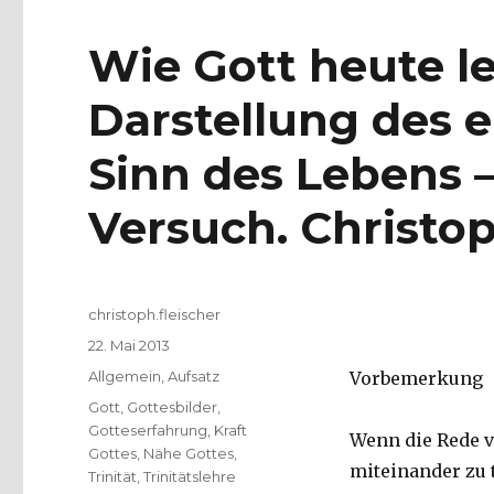
Wie Gott heute le
Darstellung des 
Sinn des Lebens – 
Versuch. Christop
Autor
christoph.fleischer
Veröffentlicht
22. Mai 2013
am
Kategorien
Allgemein
,
Aufsatz
Vorbemerkung
Schlagwörter
Gott
,
Gottesbilder
,
Gotteserfahrung
,
Kraft
Wenn die Rede v
Gottes
,
Nähe Gottes
,
miteinander zu 
Trinität
,
Trinitätslehre