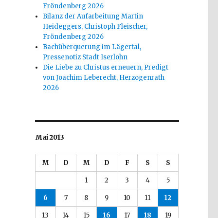
Fröndenberg 2026
Bilanz der Aufarbeitung Martin
Heideggers, Christoph Fleischer,
Fröndenberg 2026
Bachüberquerung im Lägertal,
Pressenotiz Stadt Iserlohn
Die Liebe zu Christus erneuern, Predigt
von Joachim Leberecht, Herzogenrath
2026
Mai 2013
M
D
M
D
F
S
S
1
2
3
4
5
6
7
8
9
10
11
12
13
14
15
16
17
18
19