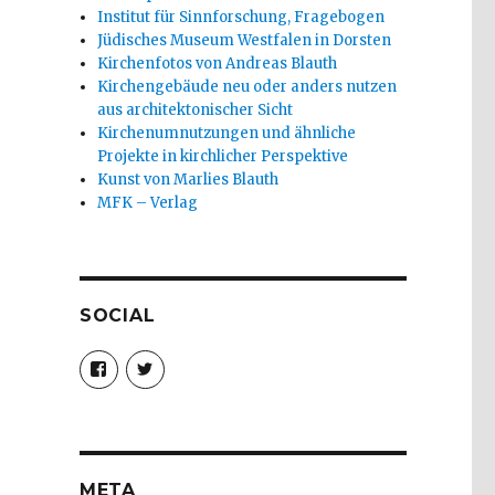
Institut für Sinnforschung, Fragebogen
Jüdisches Museum Westfalen in Dorsten
Kirchenfotos von Andreas Blauth
Kirchengebäude neu oder anders nutzen
aus architektonischer Sicht
Kirchenumnutzungen und ähnliche
Projekte in kirchlicher Perspektive
Kunst von Marlies Blauth
MFK – Verlag
SOCIAL
Profil
Profil
von
von
christoph.fleischer1
ChristophFl
auf
auf
Facebook
Twitter
anzeigen
anzeigen
META