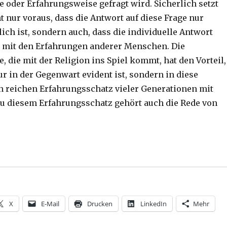
 oder Erfahrungsweise gefragt wird. Sicherlich setzt
t nur voraus, dass die Antwort auf diese Frage nur
ich ist, sondern auch, dass die individuelle Antwort
t mit den Erfahrungen anderer Menschen. Die
 die mit der Religion ins Spiel kommt, hat den Vorteil,
ur in der Gegenwart evident ist, sondern in diese
 reichen Erfahrungsschatz vieler Generationen mit
u diesem Erfahrungsschatz gehört auch die Rede von
lebt – Die dreifache Darstellung des einen Gottes und d
X
E-Mail
Drucken
LinkedIn
Mehr