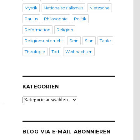
Mystik
Nationalsozialismus
Nietzsche
Paulus
Philosophie
Politik
Reformation
Religion
Religionsunterricht
Sein
Sinn
Taufe
Theologie
Tod
Weihnachten
KATEGORIEN
er Sinn des Lebens – Ein trinitarischer Versuch. Christo
Kategorien
BLOG VIA E-MAIL ABONNIEREN