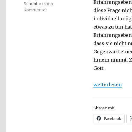
Erfahrungsebene
Schreibe einen
zu
Kommentar
diese Frage nich
Wie
individuell mögl
Gott
etwas zu tun ha
heute
lebt
Erfahrungsebene,
–
dass sie nicht n
Die
Gegenwart einen
dreifache
Darstellung
hinein nimmt. Z
des
Gott.
einen
Gottes
und
„Wie Gott heute 
weiterlesen
der
Sinn
des
Sharen mit:
Lebens
–
Facebook
Ein
trinitarischer