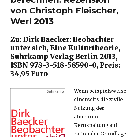
tun?
von Christoph Fleischer,
Beispiele
aus
Werl 2013
dem
Unterricht
einer
Zu: Dirk Baecker: Beobachter
Berufsschulkl
unter sich, Eine Kulturtheorie,
[1]
Christoph
Suhrkamp Verlag Berlin 2013,
Fleischer,
ISBN 978-3-518-58590-0, Preis:
Werl
34,95 Euro
2013
Wenn beispielsweise
einerseits die zivile
Nutzung der
atomaren
Kernspaltung auf
rationaler Grundlage