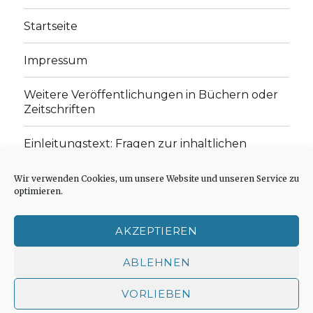
Startseite
Impressum
Weitere Veröffentlichungen in Büchern oder
Zeitschriften
Einleitungstext: Fragen zur inhaltlichen
Position der Homepage und zum Begriff des
„schwachen Glaubens“
Wir verwenden Cookies, um unsere Website und unseren Service zu
optimieren.
Einladung zur Mitarbeit: Rezensionen,
Aufsätze, Gedichte und Predigten
AKZEPTIEREN
Cookie-Richtlinie (EU)
ABLEHNEN
VORLIEBEN
Der schwache Glaube
Impressum
Stolz präsentiert