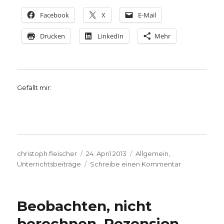
Facebook
X
E-Mail
Drucken
LinkedIn
Mehr
Gefällt mir:
Autor
Veröffentlicht
Kategorien
christoph.fleischer
24. April 2013
Allgemein
,
am
zu
Unterrichtsbeiträge
Schreibe einen Kommentar
Was
können
wir
Beobachten, nicht
gegen
Gewalt
berechnen. Rezension