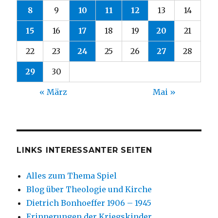
8
9
10
11
12
13
14
15
16
17
18
19
20
21
22
23
24
25
26
27
28
29
30
« März
Mai »
LINKS INTERESSANTER SEITEN
Alles zum Thema Spiel
Blog über Theologie und Kirche
Dietrich Bonhoeffer 1906 – 1945
Erinnerungen der Kriegskinder