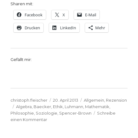
Sharen mit:
Facebook
X
E-Mail
Drucken
LinkedIn
Mehr
Gefällt mir:
Autor
Veröffentlicht
Kategorien
christoph.fleischer
20. April 2013
Allgemein
,
Rezension
Schlagwörter
am
Algebra
,
Baecker
,
Ethik
,
Luhmann
,
Mathematik
,
Philosophie
,
Soziologie
,
Spencer-Brown
Schreibe
zu
einen Kommentar
Beobachten,
nicht