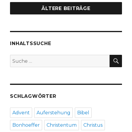
berechnen.
Rezension
ÄLTERE BEITRÄGE
von
Christoph
Fleischer,
Werl
2013
INHALTSSUCHE
SU
Suche
nach:
SCHLAGWÖRTER
Advent
Auferstehung
Bibel
Bonhoeffer
Christentum
Christus