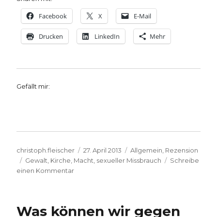
Facebook
X
E-Mail
Drucken
LinkedIn
Mehr
Gefällt mir:
Autor
Veröffentlicht
Kategorien
christoph.fleischer
27. April 2013
Allgemein
,
Rezension
Schlagwörter
am
Gewalt
,
Kirche
,
Macht
,
sexueller Missbrauch
Schreibe
zu
einen Kommentar
Die
Wut
bewältigen,
Was können wir gegen
Rezension