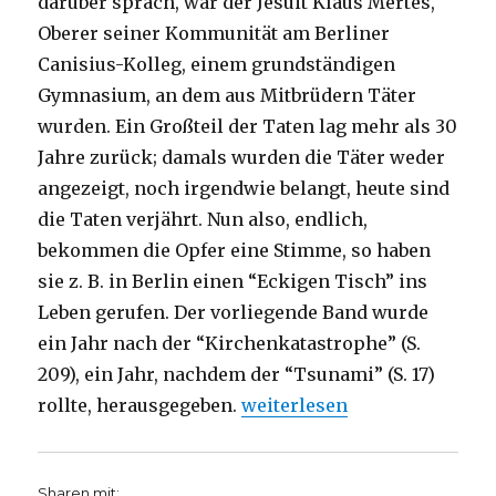
darüber sprach, war der Jesuit Klaus Mertes,
Oberer seiner Kommunität am Berliner
Canisius-Kolleg, einem grundständigen
Gymnasium, an dem aus Mitbrüdern Täter
wurden. Ein Großteil der Taten lag mehr als 30
Jahre zurück; damals wurden die Täter weder
angezeigt, noch irgendwie belangt, heute sind
die Taten verjährt. Nun also, endlich,
bekommen die Opfer eine Stimme, so haben
sie z. B. in Berlin einen “Eckigen Tisch” ins
Leben gerufen. Der vorliegende Band wurde
ein Jahr nach der “Kirchenkatastrophe” (S.
209), ein Jahr, nachdem der “Tsunami” (S. 17)
„Die Wut bewältigen, Rezen
rollte, herausgegeben.
weiterlesen
Sharen mit: