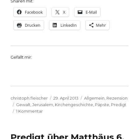
Sharen mit:
Facebook
X
E-Mail
Drucken
LinkedIn
Mehr
Gefällt mir:
Autor
Veröffentlicht
Kategorien
christoph.fleischer
29. April 2013
Allgemein
,
Rezension
Schlagwörter
am
Gewalt
,
Jerusalem
,
Kirchengeschichte
,
Päpste
,
Predigt
zu
1 Kommentar
Die
Schuld
der
Predigt über Matthäus 6,
Kirche