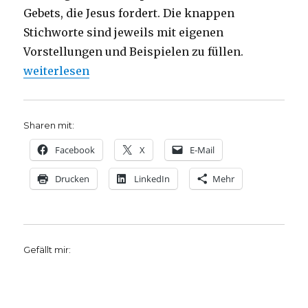
Gebets, die Jesus fordert. Die knappen
Stichworte sind jeweils mit eigenen
Vorstellungen und Beispielen zu füllen.
„Predigt über Matthäus 6, 5 – 15, Das Vater Unser, C
weiterlesen
Sharen mit:
Facebook
X
E-Mail
Drucken
LinkedIn
Mehr
Gefällt mir: