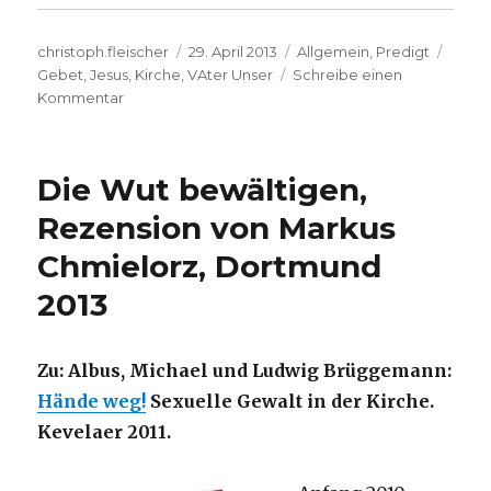
Autor
Veröffentlicht
Kategorien
Schla
christoph.fleischer
29. April 2013
Allgemein
,
Predigt
am
Gebet
,
Jesus
,
Kirche
,
VAter Unser
Schreibe einen
zu
Kommentar
Predigt
über
Matthäus
Die Wut bewältigen,
6,
5
Rezension von Markus
–
Chmielorz, Dortmund
15,
Das
2013
Vater
Unser,
Christoph
Zu: Albus, Michael und Ludwig Brüggemann:
Fleischer,
Werl
Hände weg!
Sexuelle Gewalt in der Kirche.
2013
Kevelaer 2011.