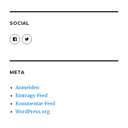
SOCIAL
Profil
Profil
von
von
christoph.fleischer1
ChristophFl
auf
auf
Facebook
Twitter
anzeigen
anzeigen
META
Anmelden
Eintrags-Feed
Kommentar-Feed
WordPress.org