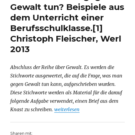
von
Gewalt tun? Beispiele aus
Markus
dem Unterricht einer
Chmielorz,
Dortmund
Berufsschulklasse.[1]
2013
Christoph Fleischer, Werl
2013
Abschluss der Reihe über Gewalt. Es werden die
Stichworte ausgewertet, die auf die Frage, was man
gegen Gewalt tun kann, aufgeschrieben wurden.
Diese Stichworte werden als Material für die darauf
folgende Aufgabe verwendet, einen Brief aus dem
„Was können wir gegen Gewalt tun? Be
Knast zu schreiben.
weiterlesen
Sharen mit: