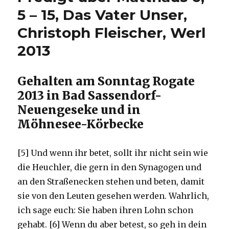
gegenüber
5 – 15, Das Vater Unser,
den
Christoph Fleischer, Werl
Opfern
der
2013
Gewalt,
Rezension
von
Gehalten am Sonntag Rogate
Christoph
2013 in Bad Sassendorf-
Fleischer,
Werl
Neuengeseke und in
2013
Möhnesee-Körbecke
[5] Und wenn ihr betet, sollt ihr nicht sein wie
die Heuchler, die gern in den Synagogen und
an den Straßenecken stehen und beten, damit
sie von den Leuten gesehen werden. Wahrlich,
ich sage euch: Sie haben ihren Lohn schon
gehabt. [6] Wenn du aber betest, so geh in dein