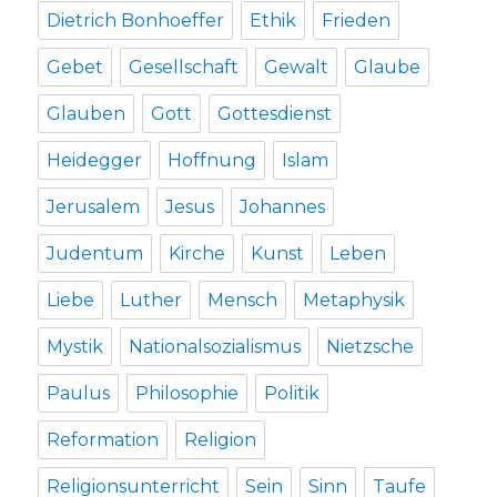
Dietrich Bonhoeffer
Ethik
Frieden
Gebet
Gesellschaft
Gewalt
Glaube
Glauben
Gott
Gottesdienst
Heidegger
Hoffnung
Islam
Jerusalem
Jesus
Johannes
Judentum
Kirche
Kunst
Leben
Liebe
Luther
Mensch
Metaphysik
Mystik
Nationalsozialismus
Nietzsche
Paulus
Philosophie
Politik
Reformation
Religion
Religionsunterricht
Sein
Sinn
Taufe