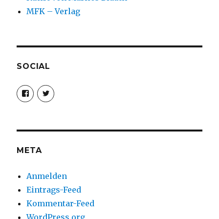
MFK – Verlag
SOCIAL
Profil
Profil
von
von
christoph.fleischer1
ChristophFl
auf
auf
Facebook
Twitter
anzeigen
anzeigen
META
Anmelden
Eintrags-Feed
Kommentar-Feed
WordPress.org