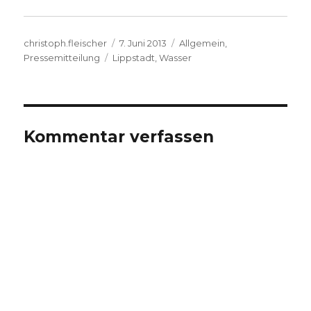
Autor
Veröffentlicht
Kategorien
christoph.fleischer
7. Juni 2013
Allgemein
,
Schlagwörter
am
Pressemitteilung
Lippstadt
,
Wasser
Kommentar verfassen