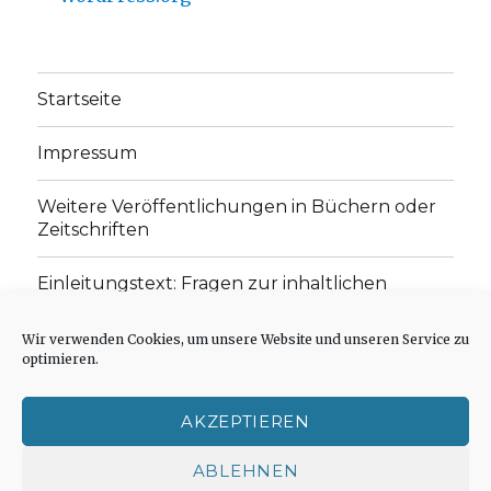
Startseite
Impressum
Weitere Veröffentlichungen in Büchern oder
Zeitschriften
Einleitungstext: Fragen zur inhaltlichen
Position der Homepage und zum Begriff des
„schwachen Glaubens“
Wir verwenden Cookies, um unsere Website und unseren Service zu
optimieren.
Einladung zur Mitarbeit: Rezensionen,
Aufsätze, Gedichte und Predigten
AKZEPTIEREN
Cookie-Richtlinie (EU)
ABLEHNEN