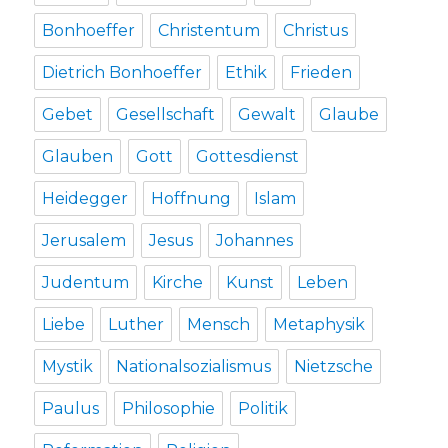
Bonhoeffer
Christentum
Christus
Dietrich Bonhoeffer
Ethik
Frieden
Gebet
Gesellschaft
Gewalt
Glaube
Glauben
Gott
Gottesdienst
Heidegger
Hoffnung
Islam
Jerusalem
Jesus
Johannes
Judentum
Kirche
Kunst
Leben
Liebe
Luther
Mensch
Metaphysik
Mystik
Nationalsozialismus
Nietzsche
Paulus
Philosophie
Politik