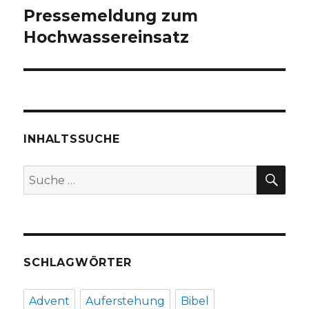
Pressemeldung zum
Nächster
Beitrag:
Hochwassereinsatz
INHALTSSUCHE
SU
Suche
nach:
SCHLAGWÖRTER
Advent
Auferstehung
Bibel