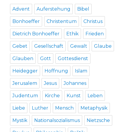
Advent
Auferstehung
Bibel
Bonhoeffer
Christentum
Christus
Dietrich Bonhoeffer
Ethik
Frieden
Gebet
Gesellschaft
Gewalt
Glaube
Glauben
Gott
Gottesdienst
Heidegger
Hoffnung
Islam
Jerusalem
Jesus
Johannes
Judentum
Kirche
Kunst
Leben
Liebe
Luther
Mensch
Metaphysik
Mystik
Nationalsozialismus
Nietzsche