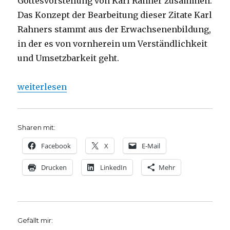
Gottesvorstellung von Karl Rahner zusammen.
Das Konzept der Bearbeitung dieser Zitate Karl
Rahners stammt aus der Erwachsenenbildung,
in der es von vornherein um Verständlichkeit
und Umsetzbarkeit geht.
„Im Ganzen Gott sehen und begegnen, Rezension von
weiterlesen
Sharen mit:
Facebook
X
E-Mail
Drucken
LinkedIn
Mehr
Gefällt mir: