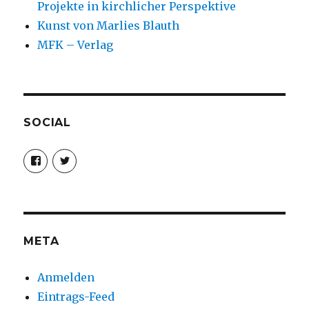
Projekte in kirchlicher Perspektive
Kunst von Marlies Blauth
MFK – Verlag
SOCIAL
Profil
Profil
von
von
christoph.fleischer1
ChristophFl
auf
auf
Facebook
Twitter
anzeigen
anzeigen
META
Anmelden
Eintrags-Feed