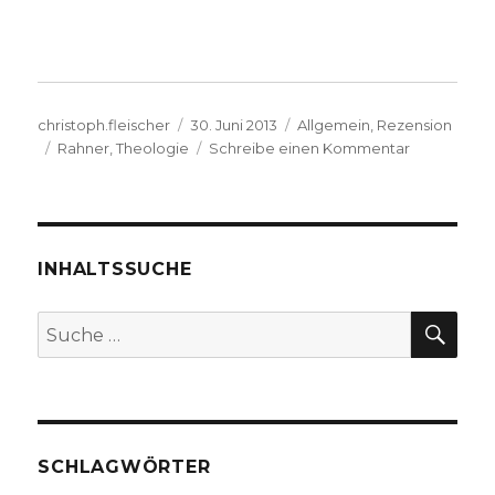
Autor
Veröffentlicht
Kategorien
christoph.fleischer
30. Juni 2013
Allgemein
,
Rezension
Schlagwörter
am
zu
Rahner
,
Theologie
Schreibe einen Kommentar
Im
Ganzen
Gott
sehen
und
INHALTSSUCHE
begegnen,
Rezension
SU
Suche
von
nach:
Christoph
Fleischer,
Werl
2013,
SCHLAGWÖRTER