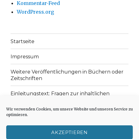
Kommentar-Feed
WordPress.org
Startseite
Impressum
Weitere Veröffentlichungen in Büchern oder
Zeitschriften
Einleitungstext: Fragen zur inhaltlichen
Position der Homepage und zum Begriff des
„schwachen Glaubens“
Wir verwenden Cookies, um unsere Website und unseren Service zu
optimieren.
Einladung zur Mitarbeit: Rezensionen,
Aufsätze, Gedichte und Predigten
AKZEPTIEREN