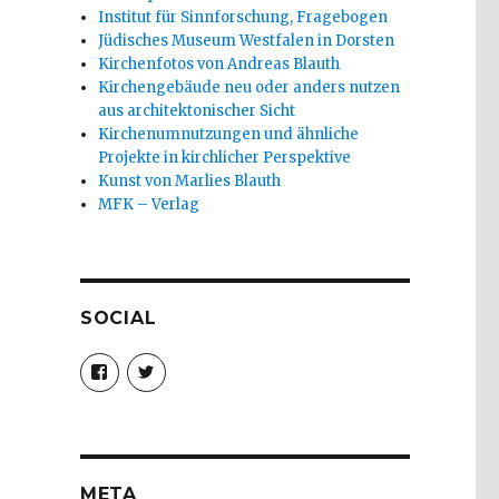
Institut für Sinnforschung, Fragebogen
Jüdisches Museum Westfalen in Dorsten
Kirchenfotos von Andreas Blauth
Kirchengebäude neu oder anders nutzen
aus architektonischer Sicht
Kirchenumnutzungen und ähnliche
Projekte in kirchlicher Perspektive
Kunst von Marlies Blauth
MFK – Verlag
SOCIAL
Profil
Profil
von
von
christoph.fleischer1
ChristophFl
auf
auf
Facebook
Twitter
anzeigen
anzeigen
META