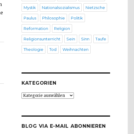
n
Mystik
Nationalsozialismus
Nietzsche
ne
Paulus
Philosophie
Politik
tsinformationszentrum lädt ein – Diavortrag – Bootst
Reformation
Religion
Religionsunterricht
Sein
Sinn
Taufe
Theologie
Tod
Weihnachten
KATEGORIEN
Kategorien
BLOG VIA E-MAIL ABONNIEREN