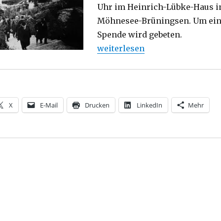
Uhr im Heinrich-Lübke-Haus i
Möhnesee-Brüningsen. Um ei
Spende wird gebeten.
„100 Jahre Möhnesee Landschaf
weiterlesen
X
E-Mail
Drucken
LinkedIn
Mehr