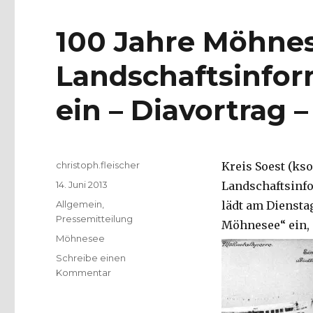
100 Jahre Möhne
Landschaftsinfor
ein – Diavortrag 
Autor
christoph.fleischer
Kreis Soest (kso.
Veröffentlicht
14. Juni 2013
Landschaftsinfo
am
Kategorien
Allgemein
,
lädt am Dienstag
Pressemitteilung
Möhnesee“ ein, 
Schlagwörter
Möhnesee
Schreibe einen
zu
Kommentar
100
Jahre