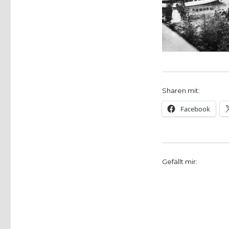
Möhnesee
Landschaftsinformationszentrum
lädt
ein
–
Diavortrag
–
Bootstour
–
Sharen mit:
Führung
Facebook
Gefällt mir: