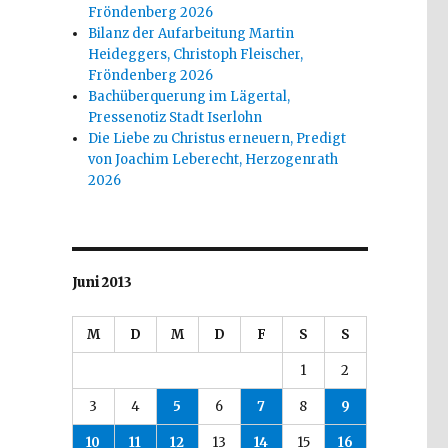
Fröndenberg 2026
Bilanz der Aufarbeitung Martin
Heideggers, Christoph Fleischer,
Fröndenberg 2026
Bachüberquerung im Lägertal,
Pressenotiz Stadt Iserlohn
Die Liebe zu Christus erneuern, Predigt
von Joachim Leberecht, Herzogenrath
2026
Juni 2013
M
D
M
D
F
S
S
1
2
3
4
5
6
7
8
9
10
11
12
13
14
15
16