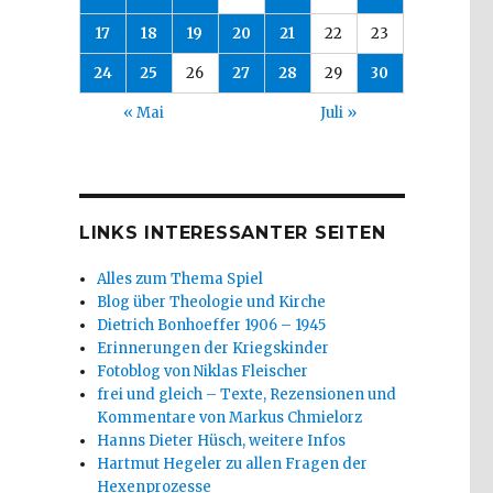
17
18
19
20
21
22
23
24
25
26
27
28
29
30
« Mai
Juli »
LINKS INTERESSANTER SEITEN
Alles zum Thema Spiel
Blog über Theologie und Kirche
Dietrich Bonhoeffer 1906 – 1945
Erinnerungen der Kriegskinder
Fotoblog von Niklas Fleischer
frei und gleich – Texte, Rezensionen und
Kommentare von Markus Chmielorz
Hanns Dieter Hüsch, weitere Infos
Hartmut Hegeler zu allen Fragen der
Hexenprozesse