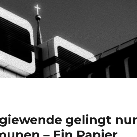
rgiewende gelingt nu
unen – Ein Papier