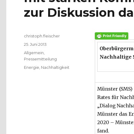
zur Diskussion da
Autor
christoph.fleischer
Veröffentlicht
25. Juni 2013
Oberbürgermei
am
Kategorien
Allgemein
,
Nachhaltige 
Pressemitteilung
Schlagwörter
Energie
,
Nachhaltigkeit
Münster (SMS) 
Rates für Nach
„Dialog Nachhal
Münster das En
2020 – Münster
fand.