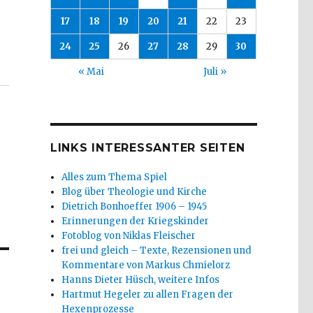
17
18
19
20
21
22
23
24
25
26
27
28
29
30
« Mai
Juli »
LINKS INTERESSANTER SEITEN
Alles zum Thema Spiel
Blog über Theologie und Kirche
Dietrich Bonhoeffer 1906 – 1945
Erinnerungen der Kriegskinder
Fotoblog von Niklas Fleischer
frei und gleich – Texte, Rezensionen und
Kommentare von Markus Chmielorz
Hanns Dieter Hüsch, weitere Infos
Hartmut Hegeler zu allen Fragen der
Hexenprozesse