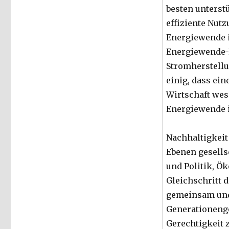
besten unterstü
effiziente Nut
Energiewende i
Energiewende-P
Stromherstellu
einig, dass ei
Wirtschaft wes
Energiewende i
Nachhaltigkeit
Ebenen gesells
und Politik, Ö
Gleichschritt 
gemeinsam und 
Generationenge
Gerechtigkeit z