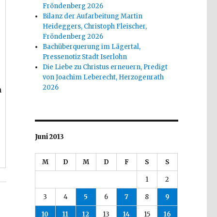
Fröndenberg 2026
Bilanz der Aufarbeitung Martin
Heideggers, Christoph Fleischer,
Fröndenberg 2026
Bachüberquerung im Lägertal,
Pressenotiz Stadt Iserlohn
Die Liebe zu Christus erneuern, Predigt
von Joachim Leberecht, Herzogenrath
2026
n
Juni 2013
M
D
M
D
F
S
S
1
2
3
4
5
6
7
8
9
10
11
12
13
14
15
16