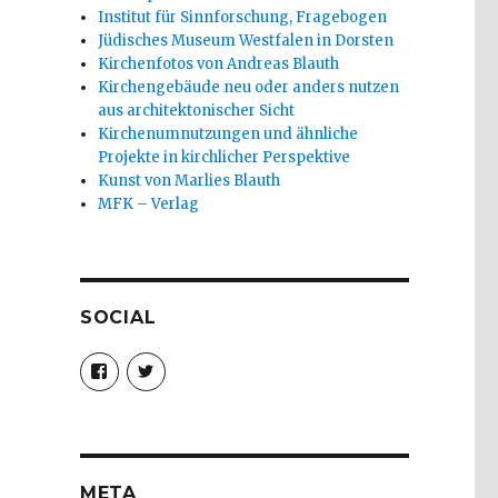
Institut für Sinnforschung, Fragebogen
Jüdisches Museum Westfalen in Dorsten
Kirchenfotos von Andreas Blauth
Kirchengebäude neu oder anders nutzen
aus architektonischer Sicht
Kirchenumnutzungen und ähnliche
Projekte in kirchlicher Perspektive
Kunst von Marlies Blauth
MFK – Verlag
SOCIAL
Profil
Profil
von
von
christoph.fleischer1
ChristophFl
auf
auf
Facebook
Twitter
anzeigen
anzeigen
META