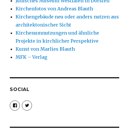
Jüdisches Museum Westfalen in Dorsten
Kirchenfotos von Andreas Blauth
Kirchengebäude neu oder anders nutzen aus
architektonischer Sicht
Kirchenumnutzungen und ähnliche
Projekte in kirchlicher Perspektive
Kunst von Marlies Blauth
MFK – Verlag
SOCIAL
Profil
Profil
von
von
christoph.fleischer1
ChristophFl
auf
auf
Facebook
Twitter
anzeigen
anzeigen