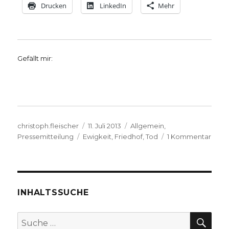
Drucken
LinkedIn
Mehr
Gefällt mir:
Autor
Veröffentlicht
Kategorien
christoph.fleischer
11. Juli 2013
Allgemein
,
Schlagwörter
am
zu
Pressemitteilung
Ewigkeit
,
Friedhof
,
Tod
1 Kommentar
Geda
über
den
Fried
in
INHALTSSUCHE
Biele
SU
Suche