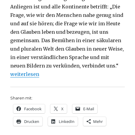
Anliegen ist und alle Kontinente betrifft: „Die
Frage, wie wir den Menschen nahe genug sind
und auf sie hören; die Frage wie wir im Heute
den Glauben leben und bezeugen, ist uns
gemeinsam. Das Bemühen in einer säkularen
und pluralen Welt den Glauben in neuer Weise,
in einer verständlichen Sprache und mit
neuen Bildern zu verkünden, verbindet uns.“
„‚Himmel ist mehr als Sonne, Mond und Sterne.‘ –
weiterlesen
Sharen mit:
Facebook
X
E-Mail
Drucken
LinkedIn
Mehr