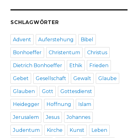
Kirche
will
auch
SCHLAGWÖRTER
mit
Distanzierten
ins
Advent
Auferstehung
Bibel
Gespräch
kommen:
Bonhoeffer
Christentum
Christus
www.wir-
glauben-
Dietrich Bonhoeffer
Ethik
Frieden
an-
gott.de.
Gebet
Gesellschaft
Gewalt
Glaube
Glauben
Gott
Gottesdienst
Heidegger
Hoffnung
Islam
Jerusalem
Jesus
Johannes
Judentum
Kirche
Kunst
Leben