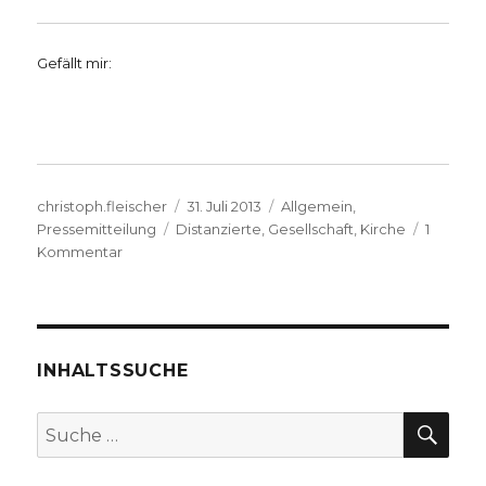
Gefällt mir:
Autor
Veröffentlicht
Kategorien
christoph.fleischer
31. Juli 2013
Allgemein
,
Schlagwörter
am
Pressemitteilung
Distanzierte
,
Gesellschaft
,
Kirche
1
zu
Kommentar
‚Himmel
ist
mehr
als
Sonne,
INHALTSSUCHE
Mond
und
SU
Suche
Sterne.‘
nach:
–
Lernende