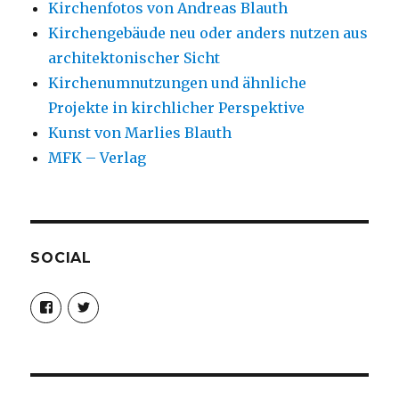
Kirchenfotos von Andreas Blauth
Kirchengebäude neu oder anders nutzen aus
architektonischer Sicht
Kirchenumnutzungen und ähnliche
Projekte in kirchlicher Perspektive
Kunst von Marlies Blauth
MFK – Verlag
SOCIAL
Profil
Profil
von
von
christoph.fleischer1
ChristophFl
auf
auf
Facebook
Twitter
anzeigen
anzeigen