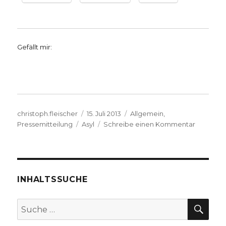
Gefällt mir:
Autor
Veröffentlicht
Kategorien
christoph.fleischer
15. Juli 2013
Allgemein
,
Schlagwörter
am
zu
Pressemitteilung
Asyl
Schreibe einen Kommentar
Interessa
Gerichts
zur
Asylbewe
Unna-
INHALTSSUCHE
Massen
SU
Suche
nach: