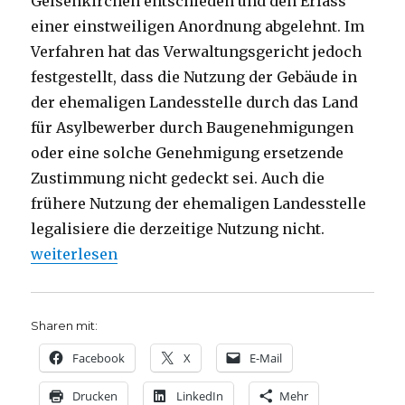
Gelsenkirchen entschieden und den Erlass
einer einstweiligen Anordnung abgelehnt. Im
Verfahren hat das Verwaltungsgericht jedoch
festgestellt, dass die Nutzung der Gebäude in
der ehemaligen Landesstelle durch das Land
für Asylbewerber durch Baugenehmigungen
oder eine solche Genehmigung ersetzende
Zustimmung nicht gedeckt sei. Auch die
frühere Nutzung der ehemaligen Landesstelle
legalisiere die derzeitige Nutzung nicht.
„Interessant: Gerichtsbeschluss zur Asylbewerbe
weiterlesen
Sharen mit:
Facebook
X
E-Mail
Drucken
LinkedIn
Mehr