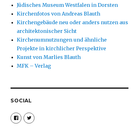
Jüdisches Museum Westfalen in Dorsten
Kirchenfotos von Andreas Blauth
Kirchengebäude neu oder anders nutzen aus
architektonischer Sicht
Kirchenumnutzungen und ähnliche
Projekte in kirchlicher Perspektive
Kunst von Marlies Blauth
MFK – Verlag
SOCIAL
Profil
Profil
von
von
christoph.fleischer1
ChristophFl
auf
auf
Facebook
Twitter