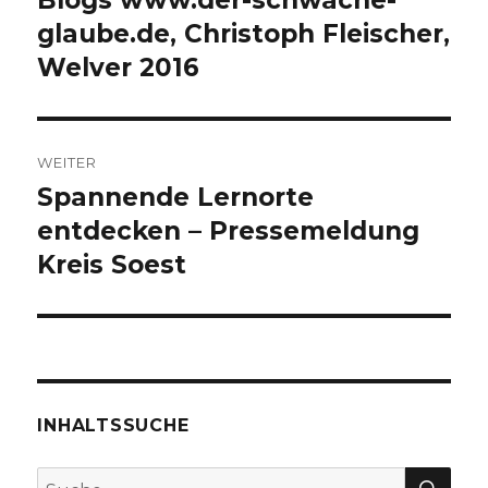
Blogs www.der-schwache-
glaube.de, Christoph Fleischer,
Welver 2016
WEITER
Spannende Lernorte
Nächster
Beitrag:
entdecken – Pressemeldung
Kreis Soest
INHALTSSUCHE
SU
Suche