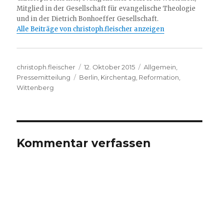
Mitglied in der Gesellschaft für evangelische Theologie
und in der Dietrich Bonhoeffer Gesellschaft.
Alle Beiträge von christoph.fleischer anzeigen
Autor
Veröffentlicht
Kategorien
christoph.fleischer
12. Oktober 2015
Allgemein
,
Schlagwörter
am
Pressemitteilung
Berlin
,
Kirchentag
,
Reformation
,
Wittenberg
Kommentar verfassen