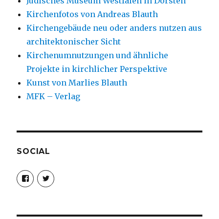
Jüdisches Museum Westfalen in Dorsten
Kirchenfotos von Andreas Blauth
Kirchengebäude neu oder anders nutzen aus
architektonischer Sicht
Kirchenumnutzungen und ähnliche
Projekte in kirchlicher Perspektive
Kunst von Marlies Blauth
MFK – Verlag
SOCIAL
Profil
Profil
von
von
christoph.fleischer1
ChristophFl
auf
auf
Facebook
Twitter
anzeigen
anzeigen