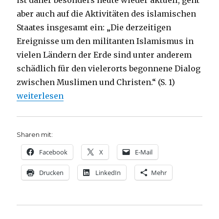
ist daher besonders heute wieder aktuell, geht
aber auch auf die Aktivitäten des islamischen
Staates insgesamt ein: „Die derzeitigen
Ereignisse um den militanten Islamismus in
vielen Ländern der Erde sind unter anderem
schädlich für den vielerorts begonnene Dialog
zwischen Muslimen und Christen.“ (S. 1)
„Dialog mit Muslimen, nicht mit dem Islamismus, 
weiterlesen
Sharen mit:
Facebook
X
E-Mail
Drucken
LinkedIn
Mehr