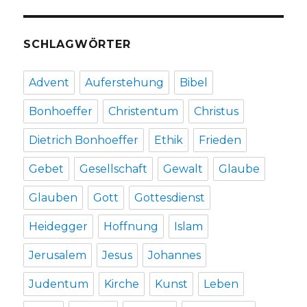
Fleischer,
Welver
2015
SCHLAGWÖRTER
Advent
Auferstehung
Bibel
Bonhoeffer
Christentum
Christus
Dietrich Bonhoeffer
Ethik
Frieden
Gebet
Gesellschaft
Gewalt
Glaube
Glauben
Gott
Gottesdienst
Heidegger
Hoffnung
Islam
Jerusalem
Jesus
Johannes
Judentum
Kirche
Kunst
Leben