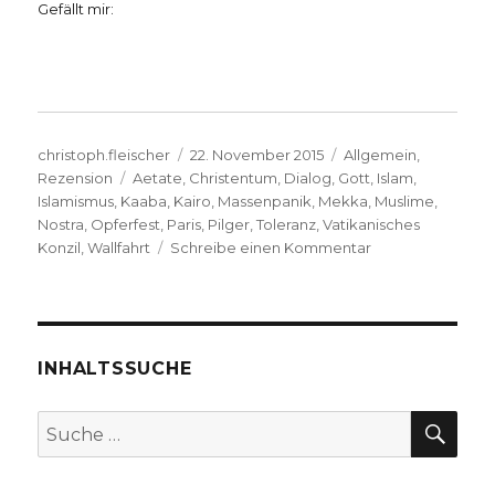
Gefällt mir:
Autor
Veröffentlicht
Kategorien
christoph.fleischer
22. November 2015
Allgemein
,
Schlagwörter
am
Rezension
Aetate
,
Christentum
,
Dialog
,
Gott
,
Islam
,
Islamismus
,
Kaaba
,
Kairo
,
Massenpanik
,
Mekka
,
Muslime
,
Nostra
,
Opferfest
,
Paris
,
Pilger
,
Toleranz
,
Vatikanisches
zu
Konzil
,
Wallfahrt
Schreibe einen Kommentar
Dialog
mit
Muslimen,
nicht
mit
INHALTSSUCHE
dem
Islamismus,
SU
Suche
Rezension
nach:
von
Christoph