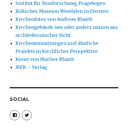
Institut für Sinnforschung, Fragebogen
Jüdisches Museum Westfalen in Dorsten
Kirchenfotos von Andreas Blauth
Kirchengebäude neu oder anders nutzen aus
architektonischer Sicht
Kirchenumnutzungen und ähnliche
Projekte in kirchlicher Perspektive
Kunst von Marlies Blauth
MFK – Verlag
SOCIAL
Profil
Profil
von
von
christoph.fleischer1
ChristophFl
auf
auf