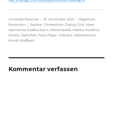
Autor
Veröffentlicht
Kategorien
christoph.fleischer
22. November 2015
Allgemein
,
Schlagwörter
am
Rezension
Aetate
,
Christentum
,
Dialog
,
Gott
,
Islam
,
Islamismus
,
Kaaba
,
Kairo
,
Massenpanik
,
Mekka
,
Muslime
,
Nostra
,
Opferfest
,
Paris
,
Pilger
,
Toleranz
,
Vatikanisches
Konzil
,
Wallfahrt
Kommentar verfassen