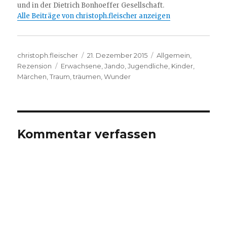
und in der Dietrich Bonhoeffer Gesellschaft.
Alle Beiträge von christoph.fleischer anzeigen
Autor
Veröffentlicht
Kategorien
christoph.fleischer
21. Dezember 2015
Allgemein
,
Schlagwörter
am
Rezension
Erwachsene
,
Jando
,
Jugendliche
,
Kinder
,
Märchen
,
Traum
,
träumen
,
Wunder
Kommentar verfassen