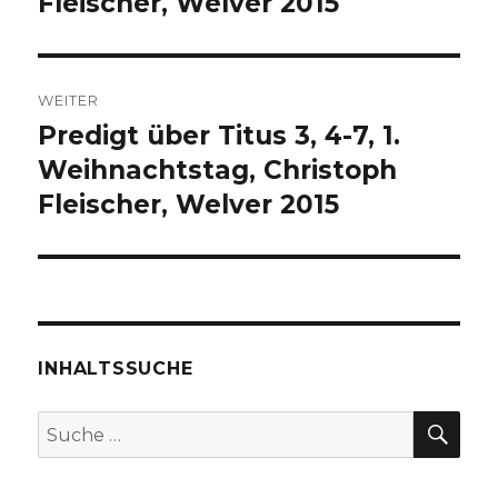
Fleischer, Welver 2015
WEITER
Predigt über Titus 3, 4-7, 1.
Nächster
Beitrag:
Weihnachtstag, Christoph
Fleischer, Welver 2015
INHALTSSUCHE
SU
Suche
nach: