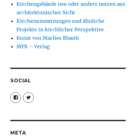
Kirchengebäude neu oder anders nutzen aus
architektonischer Sicht
Kirchenumnutzungen und ähnliche
Projekte in kirchlicher Perspektive
Kunst von Marlies Blauth
MFK – Verlag
SOCIAL
Profil
Profil
von
von
christoph.fleischer1
ChristophFl
auf
auf
Facebook
Twitter
anzeigen
anzeigen
META