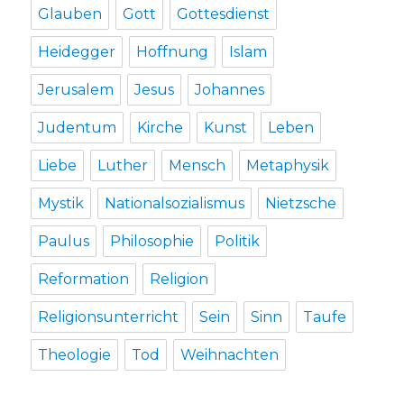
Glauben
Gott
Gottesdienst
Heidegger
Hoffnung
Islam
Jerusalem
Jesus
Johannes
Judentum
Kirche
Kunst
Leben
Liebe
Luther
Mensch
Metaphysik
Mystik
Nationalsozialismus
Nietzsche
Paulus
Philosophie
Politik
Reformation
Religion
Religionsunterricht
Sein
Sinn
Taufe
Theologie
Tod
Weihnachten