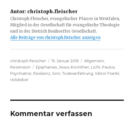
Autor:
christoph.fleischer
Christoph Fleischer, evangelischer Pfarrer in Westfalen,
Mitglied in der Gesellschaft für evangelische Theologie
und in der Dietrich Bonhoeffer Gesellschaft.
Alle Beiträge von christoph.fleischer anzeigen
Autor
Veröffentlicht
Kategorien
christoph.fleischer
15. Januar 2016
Allgemein
,
Schlagwörter
am
Rezension
Epiphanias
,
Jesus
,
Korinther
,
Licht
,
Paulus
,
Psychiatrie
,
Resilienz
,
Sinn
,
Todeserfahrung
,
Viktor Frankl
,
Volxbibel
Kommentar verfassen