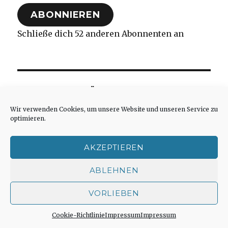
Adresse
ABONNIEREN
Schließe dich 52 anderen Abonnenten an
NEUESTE BEITRÄGE
Wir verwenden Cookies, um unsere Website und unseren Service zu
Kontaktstudium im Sommersemester 2026
optimieren.
an der Evangelischen Fakultät der
Universität Leipzig, Joachim Leberecht,
AKZEPTIEREN
Herzogenrath 2026
ABLEHNEN
Bonhoeffers Denken bleibt lebendig,
Rezension von Christoph Fleischer,
VORLIEBEN
Fröndenberg 2026
Cookie-Richtlinie
Impressum
Impressum
Bilanz der Aufarbeitung Martin Heideggers,