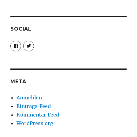
SOCIAL
Profil
Profil
von
von
christoph.fleischer1
ChristophFl
auf
auf
Facebook
Twitter
anzeigen
anzeigen
META
Anmelden
Eintrags-Feed
Kommentar-Feed
WordPress.org