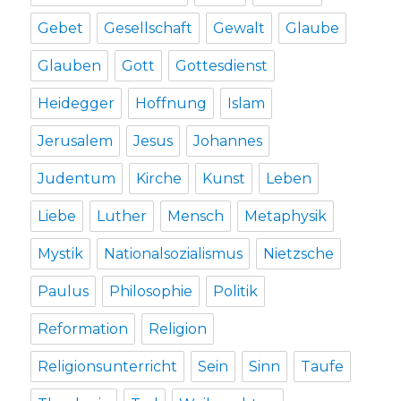
Gebet
Gesellschaft
Gewalt
Glaube
Glauben
Gott
Gottesdienst
Heidegger
Hoffnung
Islam
Jerusalem
Jesus
Johannes
Judentum
Kirche
Kunst
Leben
Liebe
Luther
Mensch
Metaphysik
Mystik
Nationalsozialismus
Nietzsche
Paulus
Philosophie
Politik
Reformation
Religion
Religionsunterricht
Sein
Sinn
Taufe