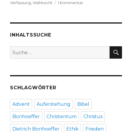
zu
Verfassung
,
Wahlrecht
1 Kommentar
Entwurf
einer
Rede,
die
ich
INHALTSSUCHE
halten
würde.
SU
Suche
Christoph
nach:
Fleischer,
Welver
2016
SCHLAGWÖRTER
Advent
Auferstehung
Bibel
Bonhoeffer
Christentum
Christus
Dietrich Bonhoeffer
Ethik
Frieden