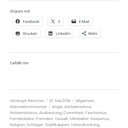
Sharen mit:
Facebook
X
E-Mail
Drucken
LinkedIn
Mehr
Gefällt mir:
Autor
Veröffentlicht
Kategorien
christoph.fleischer
25. Mai 2016
Allgemein
,
am
Schlagwörter
Internetkommentar
Angst
,
Antiislamismus
,
Antisemitismus
,
Ausbeutung
,
Dummheit
,
Faschismus
,
Feindesliebe
,
Fremden
,
Gewalt
,
Mittelalter
,
Rassismus
,
Religion
,
Schläger
,
Stahlkappen
,
Unterdrückung
,