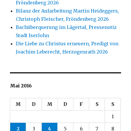
Fröndenberg 2026
Bilanz der Aufarbeitung Martin Heideggers,
Christoph Fleischer, Fröndenberg 2026
Bachüberquerung im Lägertal, Pressenotiz
Stadt Iserlohn
Die Liebe zu Christus erneuern, Predigt von
Joachim Leberecht, Herzogenrath 2026
Mai 2016
M
D
M
D
F
S
S
1
2
3
4
5
6
7
8