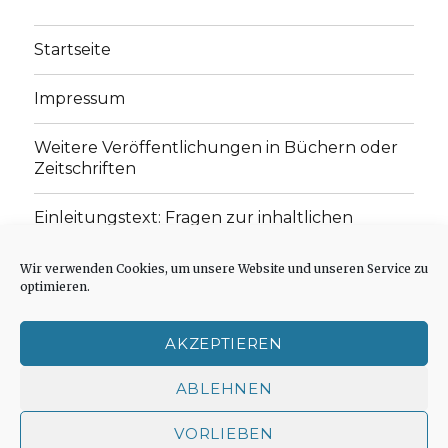
Startseite
Impressum
Weitere Veröffentlichungen in Büchern oder
Zeitschriften
Einleitungstext: Fragen zur inhaltlichen
Position der Homepage und zum Begriff des
„schwachen Glaubens“
Wir verwenden Cookies, um unsere Website und unseren Service zu
optimieren.
Einladung zur Mitarbeit: Rezensionen,
Aufsätze, Gedichte und Predigten
AKZEPTIEREN
Cookie-Richtlinie (EU)
ABLEHNEN
VORLIEBEN
Der schwache Glaube
Impressum
Stolz präsentiert