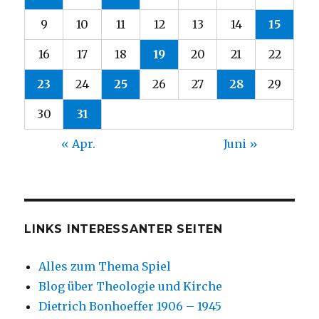
9
10
11
12
13
14
15
16
17
18
19
20
21
22
23
24
25
26
27
28
29
30
31
« Apr.
Juni »
LINKS INTERESSANTER SEITEN
Alles zum Thema Spiel
Blog über Theologie und Kirche
Dietrich Bonhoeffer 1906 – 1945