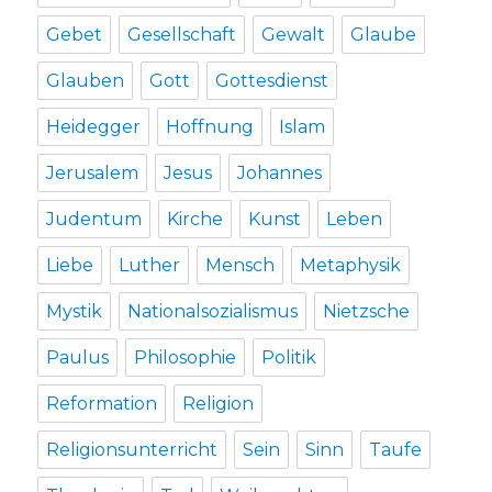
Gebet
Gesellschaft
Gewalt
Glaube
Glauben
Gott
Gottesdienst
Heidegger
Hoffnung
Islam
Jerusalem
Jesus
Johannes
Judentum
Kirche
Kunst
Leben
Liebe
Luther
Mensch
Metaphysik
Mystik
Nationalsozialismus
Nietzsche
Paulus
Philosophie
Politik
Reformation
Religion
Religionsunterricht
Sein
Sinn
Taufe