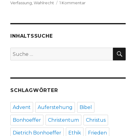
zu
Verfassung
,
Wahlrecht
1 Kommentar
Entwurf
einer
Rede,
die
ich
INHALTSSUCHE
halten
würde.
SU
Suche
Christoph
nach:
Fleischer,
Welver
2016
SCHLAGWÖRTER
Advent
Auferstehung
Bibel
Bonhoeffer
Christentum
Christus
Dietrich Bonhoeffer
Ethik
Frieden