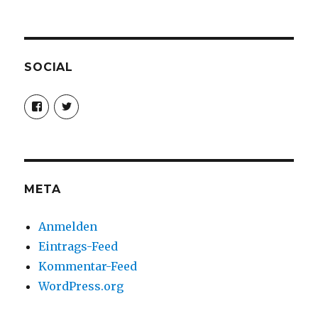
SOCIAL
Profil
Profil
von
von
christoph.fleischer1
ChristophFl
auf
auf
Facebook
Twitter
anzeigen
anzeigen
META
Anmelden
Eintrags-Feed
Kommentar-Feed
WordPress.org