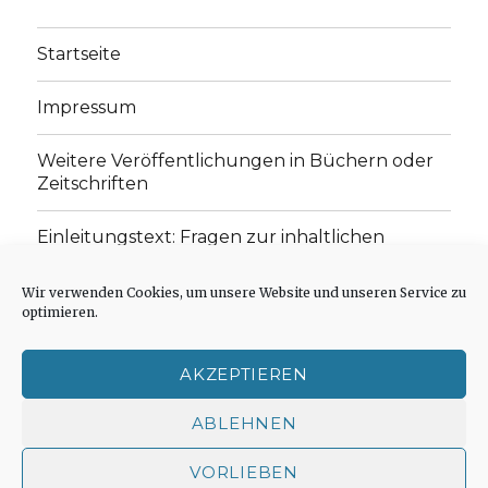
Startseite
Impressum
Weitere Veröffentlichungen in Büchern oder
Zeitschriften
Einleitungstext: Fragen zur inhaltlichen
Position der Homepage und zum Begriff des
„schwachen Glaubens“
Wir verwenden Cookies, um unsere Website und unseren Service zu
optimieren.
Einladung zur Mitarbeit: Rezensionen,
Aufsätze, Gedichte und Predigten
AKZEPTIEREN
Cookie-Richtlinie (EU)
ABLEHNEN
VORLIEBEN
Der schwache Glaube
Impressum
Stolz präsentiert