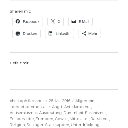
Sharen mit:
Facebook
X
E-Mail
Drucken
LinkedIn
Mehr
Gefällt mir:
Autor
Veröffentlicht
Kategorien
christoph.fleischer
25. Mai 2016
Allgemein
,
am
Schlagwörter
Internetkommentar
Angst
,
Antiislamismus
,
Antisemitismus
,
Ausbeutung
,
Dummheit
,
Faschismus
,
Feindesliebe
,
Fremden
,
Gewalt
,
Mittelalter
,
Rassismus
,
Religion
,
Schläger
,
Stahlkappen
,
Unterdrückung
,