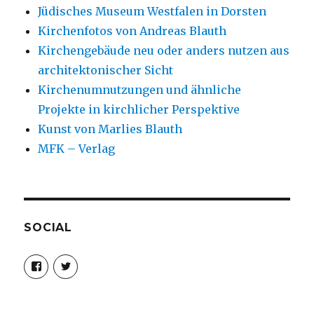
Jüdisches Museum Westfalen in Dorsten
Kirchenfotos von Andreas Blauth
Kirchengebäude neu oder anders nutzen aus
architektonischer Sicht
Kirchenumnutzungen und ähnliche
Projekte in kirchlicher Perspektive
Kunst von Marlies Blauth
MFK – Verlag
SOCIAL
Profil
Profil
von
von
christoph.fleischer1
ChristophFl
auf
auf
Facebook
Twitter