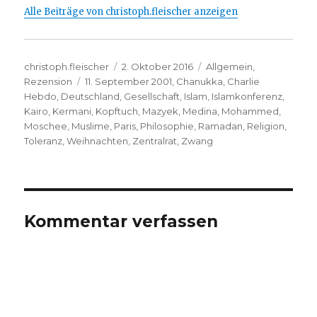
Alle Beiträge von christoph.fleischer anzeigen
Autor
Veröffentlicht
Kategorien
christoph.fleischer
2. Oktober 2016
Allgemein
,
Schlagwörter
am
Rezension
11. September 2001
,
Chanukka
,
Charlie
Hebdo
,
Deutschland
,
Gesellschaft
,
Islam
,
Islamkonferenz
,
Kairo
,
Kermani
,
Kopftuch
,
Mazyek
,
Medina
,
Mohammed
,
Moschee
,
Muslime
,
Paris
,
Philosophie
,
Ramadan
,
Religion
,
Toleranz
,
Weihnachten
,
Zentralrat
,
Zwang
Kommentar verfassen